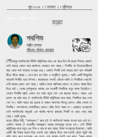
জুন ২০২৫ ।।
মতামত
।।
সূচীপত্র
প্রচ্ছদ - সুরজিৎ সিনহা ​
অনুগল্প
পথশিশু
সঞ্জীব হালদার
শ্রীনগর, পূর্বপাড়া, কলকাতা
সো
নারপুর প্লাটফর্মের টিকিট কাউন্টারের ধারে এক বছর তিন কি চারের শিশুকে রোজই
দেখি মায়ের কোলে করে মার্বেলের মেঝেতে বসে আছে। শিশুটির মা নিত্যযাত্রীদের
কাছ থেকে অর্থ সাহায্য সংগ্রহ করে। একদিন শিশুটি দেখি মায়ের পাশে বসে পাউরুটি
ছিঁড়ে ছিঁড়ে খাচ্ছে। দেখে মনে হল খিদে ও অপুষ্টিতে ভুগছে। আমি একটি বিস্কুটের
প্যাকেট শিশুটির হাতে দিলাম। মাঝেমধ্যে যখনই এদিকে আসি ঐ শিশুটিকে ওখানেই
দেখি মায়ের কোলে বসে আছে। আমিও তাকে প্রতিবার কোনও না কোনও খাবার কিনে
দিয়ে যাই। সেবার দূর্গাপুজোয় আমার এক সহকর্মী শিশুটিকে নতুন জামা দিয়েছিল।
এভাবে শিশুটির প্রতি কেমন যেন মায়া জন্মে গেল এক বছরের মধ্যে। আরও এক
দুমাস পর হঠাৎ করে ঐ প্লাটফর্মের টিকিট কাউন্টারের ধারে কাছে শিশুটিকে আর দেখা
গেল না। আমি আরও বার দুয়েক ঐ স্থানে আসলাম কিন্তু কোনও খোঁজ পেলাম না
শিশুটির। আশপাশের দোকানীরাও কোনও খোঁজ দিতে পারল না। একরাতে দুঃস্বপ্নে
দেখি প্লাটফর্মের অদূরেই এক পার্কের পাশের রাস্তায় শিশুটি না খেতে পেয়ে মারা
গেছে। আমি ঘুমের
মধ্যে চেঁচিয়ে উঠি, “অসম্ভব।”
বছর দুই ঐ প্লাটফর্মে আমার যাওয়া হয়ে ওঠে না।
একদিন আমার ঐ সহকর্মীর আমন্ত্রণে আবার সোনারপুর যাওয়া হল। সেই টিকিট
কাউন্টারের ধারে নতুন এক শিশু ও তার মা বসে আছে ভিক্ষা সংগ্রহের উদ্দেশ্যে। আমি
একটি পাঁচ টাকার কয়েন নিয়ে যখনই হাত বাড়িয়ে দিতে যাব তখনই ছেঁড়া প্যান্ট পরা
খালি পায়ে বছর ছয়েকের এক ছেলে এসে আমার হাতটা ধরে বলল, "কাকু ভালো