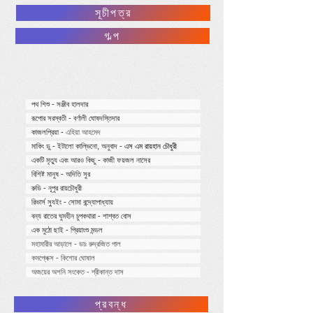
সূচীপত্র
গল্প
পথ শিশু - সঞ্জীব হালদার
রূপোর সরস্বতী - বর্ণালী ঘোষদস্তিদার
কাজলপ্রিয়া -
এহিয়া আহমেদ
মাকিং ডু - ইটালো কাল্ভিনো, অনুবাদ -
এস এম রায়হান চৌধুরী
একটি মৃত্যু এবং আরও কিছু - কাজী ফয়জল নাসের
বিশিষ্ট মানুষ - অদিতি সুর
রুডি - নূপুর রায়চৌধুরী
রিভার্স স্যুইং - সোমা বন্দ্যোপাধ্যায়
বন্য রাতের ঘুমহীন চুপকথারা - শাশ্বত বোস
এক মুঠো ছাই - প্রিয়াংশু মন্ডল
মহামারীর আড়ালে - ডাঃ রুদ্রজিত পাল
কমপ্লেক্স - কিশোর ঘোষাল
অজয়ের অশনি সংকেত - শ্রীকান্ত দাস
প্রবন্ধ