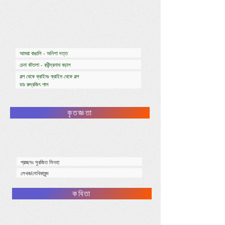
আমরা বাঙালি - অনিশা দত্ত
চেনা বটতলা - রথীন্দ্রনাথ বড়াল
গল্প থেকে ক্রাইমঃ ক্রাইম থেকে গল্প
ডাঃ রুদ্রজিৎ পাল
কৃতজ্ঞতা
প্রচ্ছদঃ সুরজিত সিনহা
লেখক/লেখিকাবৃন্দ
কবিতা