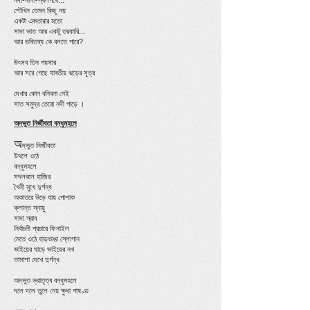
নদী-নালা-স্থলপথে...
শৌখিন তেমন কিছু নয়
একটা একতারার মতো
সাদা ভাত আর একটু তরকারি...
আর ভবিতব্য কে বলতে পারে?
উৎসব তিন পয়সার
আর সরে গেছে যাবতীয় ঝড়ের সূত্র
দেখার কোন বনিবনা নেই
সাত সমুদ্র তেরো নদী পাড়ে ।
অদ্ভুত নির্জীবতা বন্ধুমহলে
অ
দ্ভুত নির্জীবতা
উথলে ওঠে
বন্ধুমহলে
সদলবলে হাজির
খৈনী মুখে দুর্গন্ধ
অকাতরে উড়ে যায় পোশাক
ক্লান্ত স্নায়ু
সাদা স্রাব
নির্বাচনী প্রচারে ফিনাইল
মেতে ওঠে হাড়ভাঙা স্লোগান
ভাইয়ের ঘাড়ে ভাইয়ের নখ
তামাশা দেখে দুর্গন্ধ
অদ্ভুত ভ্রাতৃত্ব বন্ধুমহলে
দলে দলে তুলে নেয় ক্ষুধা পাষণ্ড