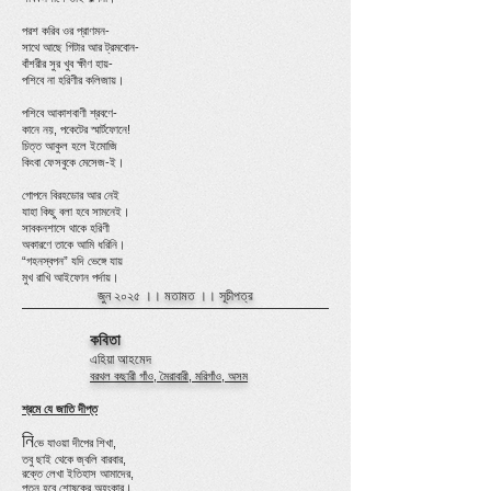
পরশ করিব ওর প্রাণমন-
সাথে আছে গিটার আর ট্রমবোন-
বাঁশরীর সুর খুব ক্ষীণ হায়-
পশিবে না হরিণীর কলিজায়।
পশিবে আকাশবাণী শ্রবণে-
কানে নয়, পকেটের স্মার্টফোনে!
চিত্ত আকুল হলে ইমোজি
কিংবা ফেসবুকে মেসেজ-ই।
গোপনে বিরহডোর আর নেই
যাহা কিছু বলা হবে সামনেই।
সাবকনশাসে থাকে হরিণী
অকারণে তাকে আমি ধরিনি।
“গহনস্বপন” যদি ভেঙ্গে যায়
মুখ রাখি আইফোন পর্দায়।
জুন ২০২৫ ।।
মতামত
।।
সূচীপত্র
কবিতা
এহিয়া আহমেদ
বরথল কছারী গাঁও, মৈরাবারী, মরিগাঁও, অসম
শ্রমে যে জাতি দীপ্ত
নি
ভে যাওয়া দীপের শিখা,
তবু ছাই থেকে জ্বলি বারবার,
রক্তে লেখা ইতিহাস আমাদের,
পতন হবে শোষকের অহংকার।