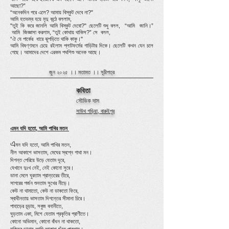
আছো?”
“অনেকদিন পরে এলে? আমায় বিস্কুট দেবে না?"
আমি হতভম্ব হয়ে মৃদু কন্ঠে বললাম,
"তুই কি করে জানলি আমি বিস্কুট দেবো?" ছেলেটি শুধু বলল, “আমি জানি।”
আমি জিজ্ঞাসা করলাম, “তুই কোথায় থাকিস?” সে বলল,
“ঐ যে পার্কের ধারে ঝুপড়িতে থাকি কাকু।"
আমি বিষণ্ণমনে চেয়ে রইলাম প্লাটফর্মের গাড়িটার দিকে। ছেলেটি কখন যেন চলে
গেছে। আমাদের দেশে এরকম পথশিশু অনেক আছে।
জুন ২০২৫ ।।
মতামত
।।
সূচীপত্র
কবিতা
সৌভিক দাস
সাউথ গড়িয়া, বারুইপুর
এমন যদি হতো, আমি পাখির মতন
এ
মন যদি হতো, আমি পাখির মতন,
নীল আকাশে ভাসতাম, মেঘের স্বপ্নে গাথা মন।
দিগন্ত পেরিয়ে উড়ে যেতাম দূরে,
যেখানে দুঃখ নেই, নেই কোনো সুরে।
ডানা মেলে ঘুরতাম প্রান্তরের তীরে,
সাগরের গর্জন শুনতাম সুখের নীড়ে।
কেউ না থামাতো, কেউ না ডাকতো ফিরে,
স্বাধীনতায় ভাসতাম দিগন্তের সীমানা চিরে।
পাহাড়ের চূড়ায়, সবুজ বনানীতে,
ঘুড়তাম একা, মিশে যেতাম প্রকৃতির প্রাণীতে।
কোনো অভিমান, কোনো বাঁধন না থাকতো,