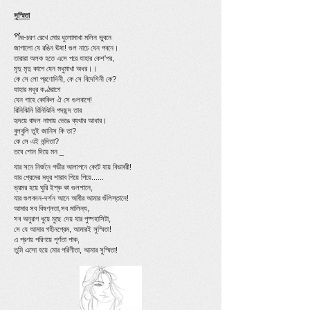
সুস্মিতা
প
দ্ম-চরণ রেখে মোর ধুলোমাখা মলিন ভুবনে
জাগালো যে রঙিন ঊষা! গুল নাচে যেন পবনে।
তারারা অলক হতে এসে পরে যাহার কেশ'পর,
মৃদু মৃদু কাপে যেন মধুমাখা অধর।।
কে সে লো প্রণোদিনী, কে সে বিদেশিনী কে?
যাহার মধুর কণ্ঠরাগে
যেন গাহে কোকিল ঐ সে গুলবাগে!
রিনিঝিনি রিনিঝিনি পদছন্দ তার
হৃদয়ে বাদল নামায় ভেঙে ব্যথার আধার।
বুলবুলি তুই জানিস কি তা?
কে সে এই নন্দিতা?
তবে শোন দিয়ে মন _
যার সনে নির্জনে গভীর আলাপনে কেটে যায় বিভাবরী!
যার প্রেমের মধুর শারাব পিয়ে পিয়ে......
ভ্রমর হয়ে ঘুরি ইশ্ক কা গুলশানে,
যার গুলবদন-দর্শন আনে আবীর আমার গুঁলিস্তানে!
আমার সব বিষণ্নতা,সব মালিন্য,
সব অনুরাগ ধুয়ে মুছে দেয় যার পুষ্পহাসিটা,
সে যে আমার গহীনপ্রেম, আমারই সুস্মিতা!
এ প্রণয় পরিণয়ে পূর্ণতা পাক,
তুমি এসো হয়ে মোর পরিণীতা, আমার সুস্মিতা!