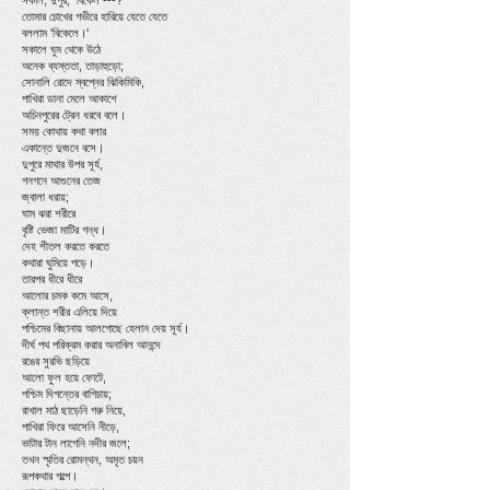
সকাল, দুপুর, বিকেল ---?'
তোমার চোখের গভীরে হারিয়ে যেতে যেতে
বললাম 'বিকেলে।'
সকালে ঘুম থেকে উঠে
অনেক ব্যস্ততা, তাড়াহুড়ো;
সোনালি রোদে স্বপ্নের ঝিকিমিকি,
পাখিরা ডানা মেলে আকাশে
অচিনপুরের ট্রেন ধরবে বলে।
সময় কোথায় কথা বলার
একান্তে দুজনে বসে।
দুপুরে মাথার উপর সূর্য,
গনগনে আগুনের তেজ
জ্বালা ধরায়;
ঘাম ঝরা শরীরে
বৃষ্টি ভেজা মাটির গন্ধ।
দেহ শীতল করতে করতে
কথারা ঘুমিয়ে পড়ে।
তারপর ধীরে ধীরে
আলোর চমক কমে আসে,
ক্লান্ত শরীর এলিয়ে দিয়ে
পশ্চিমের বিছানায় আলগোছে হেলান দেয় সূর্য।
দীর্ঘ পথ পরিক্রম করার অনাবিল আনন্দে
রঙের সুরভি ছড়িয়ে
আলো ফুল হয়ে ফোটে,
পশ্চিম দিগন্তের বাগিচায়;
রাখাল মাঠ ছাড়েনি গরু নিয়ে,
পাখিরা ফিরে আসেনি নীড়ে,
ভাটার টান লাগেনি নদীর জলে;
তখন স্মৃতির রোমন্থন, অমৃত চয়ন
রূপকথার গল্পে।