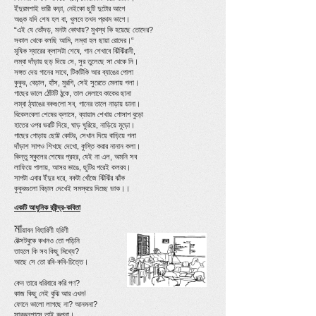
ইঁদুরমশাই ভারী কড়া, নেইকো ছুটি দুটোর আগে
অঙ্ক যদি শেষ হল বা, খুলবে তখন প্রথম ভাগে।
“এই যে ভোঁদড়, মনটা কোথায়? মুখস্থ কি হয়েছে তোদের?
সকাল থেকে বলছি আমি, লম্বা হল ছায়া রোদের।“
মূষিক স্যারের ক্লাসটা শেষে, গান শেখাবে ঝিঁঝিঁরানী,
লম্বা দাঁড়ায় ছড় দিয়ে সে, সুর তুলেছে সা থেকে নি।
সঙ্গত দেয় গানের সাথে, টিকটিকি আর ব্যাঙের পোলা
কুকুর, বেড়াল, হাঁস, মুরগি, সেই সুরেতে মেলায় গলা।
গাছের ডালে ঠোঁটটি ঠুকে, তাল মেলাবে কাকের ছানা
লম্বা ঠ্যাঙের বকগুলো সব, গানের তালে নাড়ায় ডানা।
বিকেলবেলা শেষের ক্লাসে, ব্যায়াম শেখায় গোসাপ বুড়ো
হাতের ওপর ভরটি দিয়ে, ঘাড় ঘুরিয়ে, নাড়িয়ে মুড়ো।
গাছের গোড়ায় ছোট্ট কোটর, সেখান দিয়ে বাড়িয়ে গলা
দাঁড়াশ সাপও শিখছে দেখো, কুস্তি করার নানান কলা।
কিন্তু স্কুলের শেষের প্রহর, যেই না এল, অমনি সব
লাফিয়ে পালায়, আসর ভাঙে, ছুটির পরেই কলরব।
সাপটা এবার ইঁদুর ধরে, বকটা খোঁজে ঝিঁঝিঁর ঝাঁক
কুকুরগুলো বিড়াল দেখেই সমস্বরে দিচ্ছে ডাক।।
একটি আধুনিক রবীন্দ্র-কবিতা
মা
য়াবন বিহারিণী হরিণী
টেক্সটবুকে কখনও তো পড়িনি
তাহলে কি সব কিছু মিথ্যে?
আছে সে তো রবি-কবি-চিত্তে।
কেন তারে ধরিবারে করি পণ?
কাজ কিছু নেই বুঝি আর এখন!
ফোনে ভালো লাগছে না? আনমনা?
সাবকনশাসে তাই কল্পনা।