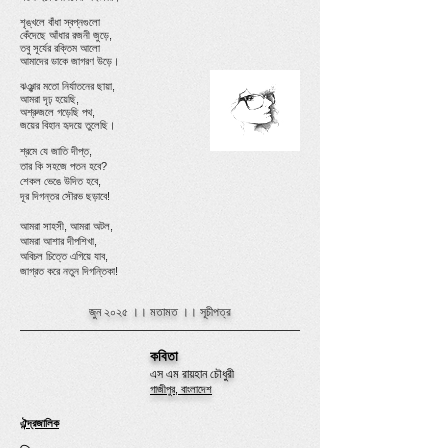
শৃঙ্খলে বাঁধা স্বপ্নগুলো
কেঁদেছে আঁধার রজনী জুড়ে,
তবু সূর্যের রক্তিম আলো
আমাদের ডাকে জাগরণ উড়ে।
ঝঞ্ঝার মতো নির্যাতনের ছায়া,
আমরা দৃঢ় হয়েছি,
অশ্রুজলে গড়েছি পথ,
জয়ের বিহান হৃদয়ে তুলেছি।
শ্রমে যে জাতি দীপ্ত,
তার কি সহজে পতন হবে?
শেকল ভেঙে উদিত হবে,
দূর দিগন্তর সৌরভ ছড়াবে!
আমরা সাহসী, আমরা অটল,
আমরা আশার দীপশিখা,
অবিচল চিত্তে এগিয়ে যাব,
জাগ্রত করে নতুন দিগন্তিকা!
জুন ২০২৫ ।।
মতামত
।।
সূচীপত্র
কবিতা
এস এম রায়হান চৌধুরী
​গাজীপুর, বাংলাদেশ
ঐন্দ্রজালিক