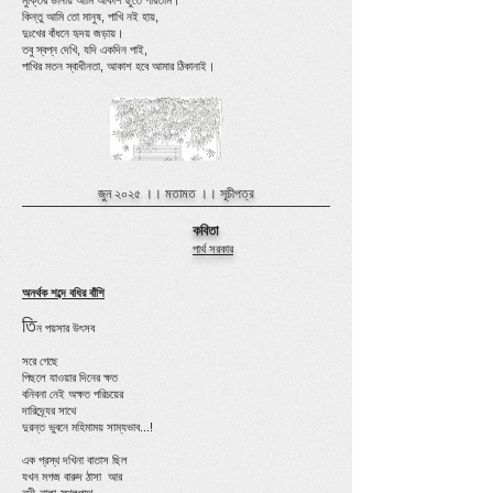
মুক্তির ডানায় আমি আকাশ ছুঁতে পারতাম।
কিন্তু আমি তো মানুষ, পাখি নই হায়,
দুঃখের বাঁধনে হৃদয় জড়ায়।
তবু স্বপ্ন দেখি, যদি একদিন পাই,
পাখির মতন স্বাধীনতা, আকাশ হবে আমার ঠিকানাই।
জুন ২০২৫ ।।
মতামত
।।
সূচীপত্র
কবিতা
পার্থ সরকার
অনর্থক শব্দে বধির বাঁশি
তি
ন পয়সার উৎসব
সরে গেছে
পিছলে যাওয়ার দিনের ক্ষত
বনিবনা নেই অক্ষত পরিচয়ের
দারিদ্র্যের সাথে
দুরন্ত ভুবনে মহিমাময় সাম্যভাব...!
এক প্রস্থ দখিনা বাতাস ছিল
যখন মগজ বারুদ ঠাসা আর