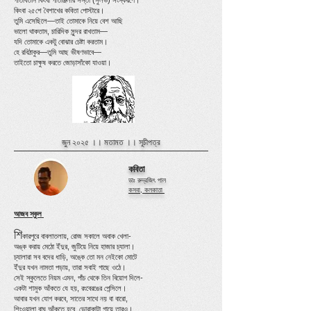
গীতবিতান কিংবা গীতাঞ্জলীর সস্তা (সুলভ) সংস্করণে।
কিংবা ২৫শে বৈশাখের কবিতা পোস্টারে।
তুমি এসেছিলে—তাই তোমাকে নিয়ে বেশ আছি
ভালো থাকতাম, চারিদিক সুন্দর রাখতাম—
যদি তোমাকে একটু বোঝার চেষ্টা করতাম।
হে রবিঠাকুর—তুমি আছ ভীষণভাবে—
তাইতো চাক্ষুষ করতে জোড়াসাঁকো যাওয়া।
জুন ২০২৫ ।।
মতামত
।।
সূচীপত্র
কবিতা
ডাঃ রুদ্রজিৎ পাল
কসবা, কলকাতা
আজব স্কুল
শি
কারপুরে বাবলাতলায়, রোজ সকালে অবাক খেলা-
অঙ্ক করায় মেঠো ইঁদুর, জুটিয়ে নিয়ে হাজার চ্যালা।
চ্যালারা সব বদের ধাড়ি, অঙ্কে তো মন নেইকো মোটে
ইঁদুর যখন নামতা পড়ায়, তারা সবাই গাছে ওঠে।
সেই স্কুলেতে নিয়ম এমন, পাঁচ থেকে তিন বিয়োগ দিলে-
একটা শামুক আঁকতে যে হয়, রংবেরঙের পেন্সিলে।
আবার যখন যোগ করবে, সাতের সাথে নয় বা বারো,
শিংওয়ালা বাঘ আঁকতে হবে, ডোরাকাটা গায়ে তারও।