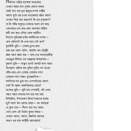
নি
র্জনতা পেরিয়ে ছাপোষা অন্ধকারে
যেখানে মাচার তলে লুকায় কোনো অবয়ব
তারই হাত ধরে দূরে বহুদূরে চম্পক নগরীর
আলো ফুটে বের হওয়া সদ্যোজাত রঙিন আলো
সেখানে গিয়ে হাত বাড়ালেই কি হবে দৃশ্যমান?
না কি গভীর সমুদ্রে যেখানের অতল চাপ বাড়ে
ওজনস্তর ভেদ করে কোন আসমানে উঠিলে
মাটি ভেদ করে এশিয়া থেকে ল্যাটিনে
উত্তম-সুচিত্রার ছবির আর্কাইভের তলায়—
চোখ মেলিলেই কি দেখা যাবে সেই রূপ?
কুহকিনী তুমি— তোমার চুলের রাতে
নরম হয়ে আসে এঁটেল, প্যাটেল কত চৌধুরী!
রাজা আসে রাজা যায়— হানা দেয় সামন্তবাদীরা
ভেঙেচুরে মিশিয়ে দেয় সম্ভ্রমের আস্তানায়—
কুয়াশা তুমি— সন্ধ্যে হলেই জাপটে বসো আরও
নিঃশ্বাসে আটকে যায় দূষিত-সুষিত যত হাওয়া
নদীর ধারে এলে তোমায় তোমাকে লাগে
তোমাকে লাগে আরও ঐন্দ্রজালিক—
মসলিনের মত ঢুকে যাও দেশলাইয়ের খোলে!
সবই কি প্রবল আকস্মিকতার ঘোরে?
মনোহর তুমি— তুমি হলে চম্পাবতী, খনি বেগম
পরতে পরতে কলমের দাগ হয়ে যায় মায়া
দিগ্বিদিক, ঈশানকোণ কিংবা নৈঋতের যাতায়
ছুটে আসে কত রেসের ঘোড়া— জং বাহাদুর!
হে বুনো মেঘ— শীতল হয়ে যাও আরও
নেমে এসো এই উঠোন বুকের নামায়—
যেখানে আলো, আলো, বিজলির আলোয়
আগুন ধরে যাক কাশ্মীরি আলোয়ানে!