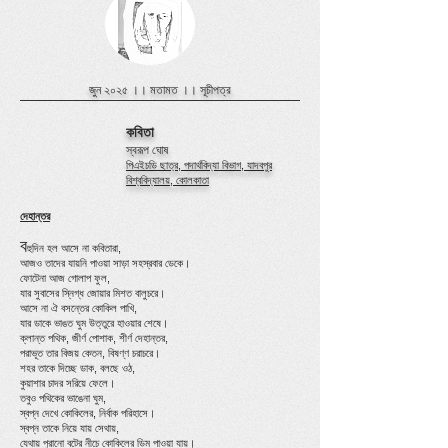
জুন ২০২৫ ।।
মতামত
।।
সূচীপত্র
কবিতা
স্বরূপ ঘোষ
পিএইচডি ছাত্র, পদার্থবিদ্যা বিভাগ, যাদবপুর
বিশ্ববিদ্যালয়, কোলকাতা
দেহান্তর
ব
হুদিন হল আসে না কবিতারা,
আজও তাদের যায়নি পাওয়া সাড়া সহস্রবার ডেকে।
ফোটেনা আজ গোলাপ ফুল,
যার সুবাসের স্নিগ্ধ জোয়ার মিশত বালুচরে।
আসে না ঐ বসন্তের কোকিল পাখি,
যার ডাকে ভাঙত ঘুম উত্তুরে হাওয়ার শেষে।
ক্লান্ত পথিক, জীর্ণ পোশাক, শীর্ণ দেহান্তর,
পরাভূত তার বিজয় কেতন, বিষণ্ণ চরাচরে।
শহর তাকে দিচ্ছে ডাক, বলছে ওঠ,
কুয়াশার চাদর সরিয়ে ফেলে।
তবুও পথিকের ভাঙেনা ঘুম,
স্বপ্ন দেখে কোকিলের, নির্বাক পরিহাসে।
স্বপ্ন তাকে নিয়ে যায় সেথায়,
যেথায় পুরানো বটের নীচে কোকিলের ডিম পাওয়া যায়।