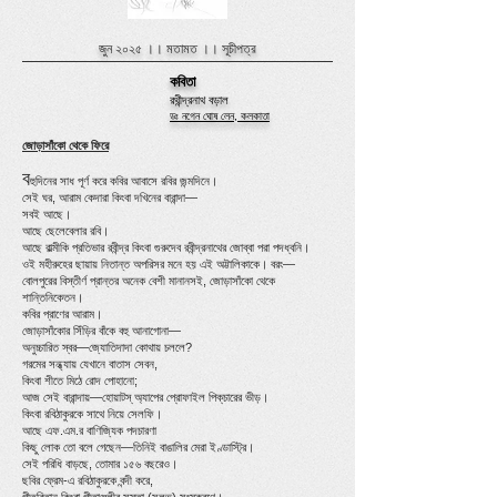
জুন ২০২৫ ।।
মতামত
।।
সূচীপত্র
কবিতা
রথীন্দ্রনাথ বড়াল
ডঃ নগেন ঘোষ লেন, কলকাতা
জোড়াসাঁকো থেকে ফিরে
ব
হুদিনের সাধ পূর্ণ করে কবির আবাসে রবির জন্মদিনে।
সেই ঘর, আরাম কেদারা কিংবা দখিনের বারান্দা—
সবই আছে।
আছে ছেলেবেলার রবি।
আছে বাল্মীকি প্রতিভার রবীন্দ্র কিংবা গুরুদেব রবীন্দ্রনাথের জোব্বা পরা পদধ্বনি।
ওই মহীরুহের ছায়ায় নিতান্ত অপরিসর মনে হয় এই অট্টালিকাকে। বরং—
বোলপুরের বিস্তীর্ণ প্রান্তর অনেক বেশী মানানসই, জোড়াসাঁকো থেকে
শান্তিনিকেতন।
কবির প্রাণের আরাম।
জোড়াসাঁকোর সিঁড়ির বাঁকে বহু আনাগোনা—
অনুচ্চারিত স্বর—জ্যোতিদাদা কোথায় চললে?
গরমের সন্ধ্যায় যেখানে বাতাস সেবন,
কিংবা শীতে মিঠে রোদ পোহানো;
আজ সেই বারান্দায়—হোয়াটস্‌ অ্যাপের প্রোফাইল পিক্‌চারের ভীড়।
কিংবা রবিঠাকুরকে সাথে নিয়ে সেলফি।
আছে এফ.এম.র বাণিজ্যিক পদচারণা
কিছু লোক তো বলে গেছেন—তিনিই বাঙালির মেরা ইণ্ডাস্ট্রি।
সেই পরিধি বাড়ছে, তোমার ১৫৬ বছরেও।
ছবির ফ্রেম-এ রবিঠাকুরকে বন্দী করে,