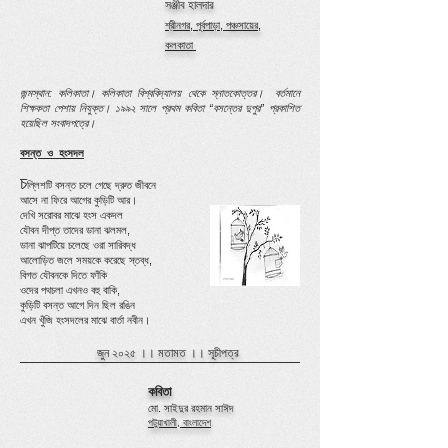
সঞ্জীব হালদার
শ্রীনগর, পূর্বপাড়া, পঞ্চসায়ের,
কলকাতা
জন্মস্থান: কলিকাতা।
কলিকাতা বিশ্ববিদ্যালয় থেকে স্নাতকোত্তর। বর্তমানে
শিক্ষকতা পেশায় নিযুক্ত। ১৯৯২ সালে প্রথম কবিতা “বসন্তের দুপুর” প্রকাশিত
হয়েছিল সংবাদপত্রে।
বসন্ত ও হংসদল
চ
ল্লিশটি বসন্ত চলে গেছে দ্রুত জীবনে
আসে না ফিরে আগের কুড়িটি আর।
দেখি সরোবর মাঝে হংস একদল
যৌবন দীপ্ত তাদের ডানা ঝলমল,
ডানা ঝাপটিয়ে চলেছে ওরা সারিবদ্ধ
আলোড়িত জলে সময়কে করেছে স্তব্ধ,
বিগত যৌবনকে দিতে ফাঁকি
ওদের পথচলা এখনও বহু বাকি,
কুড়িটি বসন্ত আগে দিন ছিল রঙিন
এখন খুঁজি হংসদলের মাঝে বার্তা নবীন।
জুন ২০২৫ ।।
মতামত
।।
সূচীপত্র
কবিতা
মো. সাইদুর রহমান সাঈদ
পটুয়াখালী, বাংলাদেশ