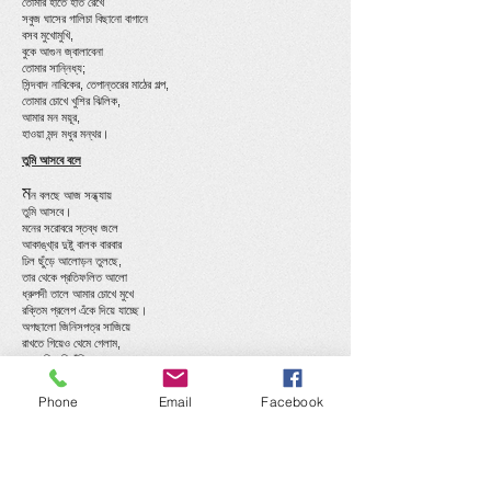
তোমার হাতে হাত রেখে
সবুজ ঘাসের গালিচা বিছানো বাগানে
বসব মুখোমুখি,
বুকে আগুন জ্বালাবেনা
তোমার সান্নিধ্য;
সিন্দবাদ নাবিকের, তেপান্তরের মাঠের গল্প,
তোমার চোখে খুশির ঝিলিক,
আমার মন ময়ূর,
হাওয়া মন্দ মধুর মন্থর।
তুমি আসবে বলে
ম
ন বলছে আজ সন্ধ্যায়
তুমি আসবে।
মনের সরোবরে স্তব্ধ জলে
আকাঙ্খা্র দুষ্টু বালক বারবার
ঢিল ছুঁড়ে আলোড়ন তুলছে,
তার থেকে প্রতিফলিত আলো
ধ্রুপদী তালে আমার চোখে মুখে
রক্তিম প্রলেপ এঁকে দিয়ে যাচ্ছে।
অগছালো জিনিসপত্র সাজিয়ে
রাখতে গিয়েও থেমে গেলাম,
মনের হিসেবি ঝুঁকি
তোমার চোখে হয়তো প্রতিভাত হবে
আমার বিবশ দিনমান এমনি
Phone
Email
Facebook
কেটে যায় তোমার ভাবনায়
কাজের কাজ আর হয়ে ওঠে না।
বারান্দায় এসে দাঁড়ালাম,
সন্ধ্যার কালো জাদু
পৃথিবীর শরীর ছুঁয়ে দীক্ষিত করছে