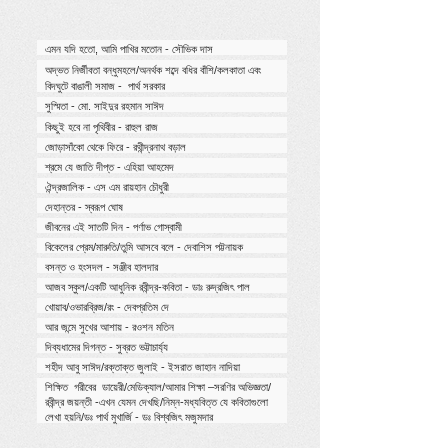
এমন যদি হতো, আমি পাখির মতোন - সৌভিক দাস
অদ্ভত নির্জীবতা বন্ধুমহলে/অনর্থক শব্দে বধির বাঁশি/
কলকাতা এবং
বিদঘুটে বাঙালী সমাজ
- পার্থ সরকার
সুস্মিতা - মো. সাইদুর রহমান সাঈদ
কিছুই হবে না পৃথিবীর - রাহুল রাজ
জোড়াসাঁকো থেকে ফিরে - রথীন্দ্রনাথ বড়াল
শ্রমে যে জাতি দীপ্ত - এহিয়া আহমেদ
ঐন্দ্রজালিক - এস এম রায়হান চৌধুরী
দেহান্তর - স্বরূপ ঘোষ
জীবনের এই সাতটি দিন - পর্ণাভ গোস্বামী
বিকেলের প্রেম/মারুতি/তুমি আসবে বলে - দেবাশিস পট্টনায়ক
বসন্ত ও হংসদল - সঞ্জীব হালদার
আজব স্কুল/একটি আধুনিক রবীন্দ্র-কবিতা - ডাঃ রুদ্রজিৎ পাল
খোয়াব/ওভারব্রিজ/রং - দেবপ্রতিম দে
আর জন্মে সুখের আশায় - রওশন মতিন
দিব্যধামের দিগন্ত - সুব্রত ভট্টাচার্য্য
শহীদ আবু সাঈদ/রক্তাক্ত জুলাই - ইসরাত জাহান নাদিয়া
শিক্ষিত গরীবের ডায়েরী/মেডিক্যাল/আমার শিক্ষা –সরণির অভিজ্ঞতা/
রবীন্দ্র জয়ন্তী -এখন যেমন দেখছি/নিম্ন-মধ্যবিত্ত যে কবিতাগুলো
লেখা হয়নি/ডঃ পার্থ মুখার্জি - ডঃ বিশ্বজিৎ মজুমদার