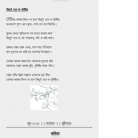
কিছুই হবে না পৃথিবীর
তো
মার আমার মিলন না হলে কিছুই হবে না পৃথিবীর
দুঃখগুলো পুশে রেখে বুকে, দোষ দেব সব নিয়তির।
বুকের ভেতর স্মৃতিগুলো সব যত্নে রাখবো জমা
কিছুই হবে না এই সমাজের, যদি না করি ক্ষমা।
হাজার প্রেম র‌োজ ভেঙে, চাপা পড়ে ইতিহাসে
কত যুগলের মন ভারি হয় হতাশার নিঃশ্বাসে।
তোমার আমার মায়ার টান আবেগের সুতোয় বাঁধা
আমাদের প্রেম আমরা বুঝি, পৃথিবীর কাছে ধাঁধা।
প্রেম নদীর উল্টো স্রোতে দু’জনের দুই তীর-
তোমার আমার মিলন না হলে কিছুই হবে না পৃথিবীর।
জুন ২০২৫ ।।
মতামত
।।
সূচীপত্র
কবিতা