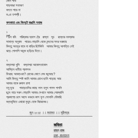
কোন পথে
ঘাড়ভাঙা সহমরণ
বলতে পারে না
ভণ্ড তপস্বী।
কলকাতা এবং বিদঘুটে বাঙালি সমাজ
১
লা
ল বমি পরিষ্কার অ্যাশ ট্রে রাস্তা সূচ রক্তের নমস্কার
সামান্য অনুবাদ পায়ের গোড়ালি থেকে নন্দনের সদর দরজায়
কিন্তু অতদূর যাবে না বাড়ির ছিটকিনি আমার কিন্তু আপত্তি নেই
ঝড়ে গোলাপি আনন্দ ছড়িয়ে দিতে।
২
বস্তাপচা খুলি বস্তাপচা আবোলতাবোল
আস্তিন গুটিয়ে প্রগলভ
ফিরছে আবহাওয়া? চোখের কোণে মেঘ জন্মেছে?
আমি কিন্তু স্পষ্ট জানি আমার চোখে ছানি পড়েছে আর
আমার নাকে রুমাল চাপা
তবু দূরে পাহাড়তলির কাছে লাল হলুদ পাগল পাগলি
ছন্দে নাচে সরল গোড়ালি আমার সেখানে আমার গেরস্থালি
প্রকাশ্যে চলে আসে ধবধবে কাশ ফুল সোনালি মৌমাছি
বধ্যভূমিতে এবারো মৃত্যু হোক বিচারকের।
জুন ২০২৫ ।।
মতামত
।।
সূচীপত্র
কবিতা
রাহুল রাজ
ঢাকা, বাংলাদেশ