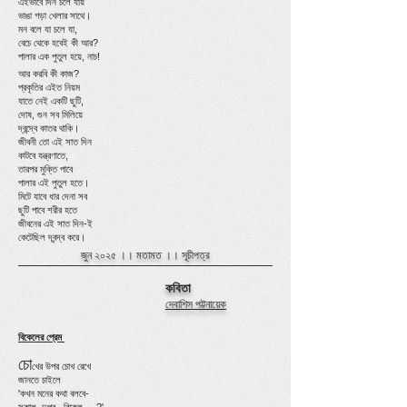
এইভাবে দিন চলে যায়
ভাঙা গড়া খেলার সাথে।
মন বলে যা চলে যা,
বেচে থেকে হবেই কী আর?
পালার এক পুতুল হয়ে, নাচ!
আর করবি কী কাজ?
প্রকৃতির এইত নিয়ম
যাতে নেই একটি ছুটি,
দোষ, গুন সব মিলিয়ে
দ্বন্দ্বে কাতর থাকি।
জীবনী তো এই সাত দিন
কাটবে যন্ত্রণাতে,
তারপর মুক্তি পাবে
পালার এই পুতুল হতে।
মিটে যাবে ধার দেনা সব
ছুটি পাবে শরীর হতে
জীবনের এই সাত দিন-ই
কেটেছিল দ্বন্দ্ব করে।
জুন ২০২৫ ।।
মতামত
।।
সূচীপত্র
কবিতা
দেবাশিস পট্টনায়েক
বিকেলের প্রেম
চো
খের উপর চোখ রেখে
জানতে চাইলে
'কখন মনের কথা বলবে-