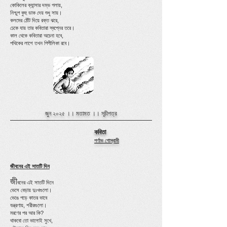
কোকিলের ক্যান্সার দম্ভ গলায়,
নিশ্চুপ কুহু ডাক দেয় শুধু সায়।
কলমের ঠোঁট দিয়ে রক্ত ঝরে,
ঢেকে যায় তার কবিতারা স্বপ্নের তরে।
কাল থেকে কবিতারা অচেনা হবে,
পথিকের লাশে তখন পিপীলিকা রবে।
জুন ২০২৫ ।।
মতামত
।।
সূচীপত্র
কবিতা
পর্ণাভ গোস্বামী
জীবনের এই সাতটি দিন
জী
বনের এই সাতটি দিনে
ভেসে বেড়ায় দুঃখগুলো।
ভেঙে পড়ে কাতর ভাবে
যন্ত্রণায়, শরীরগুলো।
মরণের পর আর কি?
থাকবো তো ভালোই সুখে,