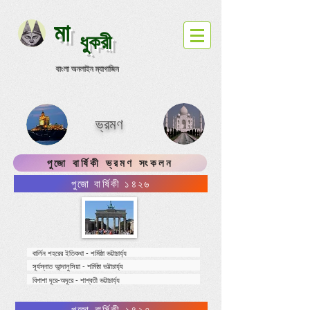
মা
ধুকরী
বাংলা অনলাইন ম্যাগাজিন
ভ্রমণ
পুজো বার্ষিকী ভ্রমণ সংকলন
পুজো বার্ষিকী ১৪২৬
বার্লিন শহরের ইতিকথা - শর্মিষ্ঠা ভট্টাচার্য্য
সূর্যস্নাত আন্দালুসিয়া - শর্মিষ্ঠা ভট্টাচার্য্য
বিপাশা দূরে-অদূরে - শাশ্বতী ভট্টাচার্য্য
পুজো বার্ষিকী ১৪২৭