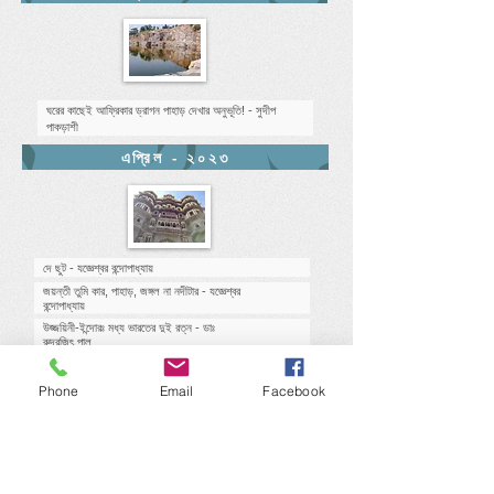
ঘরের কাছেই আফ্রিকার ড্রাগন পাহাড় দেখার অনুভূতি! -
সুদীপ
পাকড়াশী
এপ্রিল - ২০২৩
দে ছুট - যজ্ঞেশ্বর বন্দোপাধ্যায়
জয়ন্তী তুমি কার, পাহাড়, জঙ্গল না নদীটার - যজ্ঞেশ্বর
বন্দোপাধ্যায়
উজ্জয়িনী-ইন্দোরঃ মধ্য ভারতের দুই রত্ন - ডাঃ
রুদ্রজিৎ পাল
Phone
Email
Facebook
এপ্রিল - ২০২৪