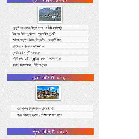
ভূস্বর্গ নরওয়েতে কিছুটা সময় - শর্মিষ্ঠা ভট্টাচার্য্য
টাইগার হিলে সূর্যোদয় - শ্যামারিমা মুখার্জী
স্মতির আড়ালে চীনের বৌদ্ধতীর্থ - দেবযানী পাল
চারখোল - ঐন্দ্রিলা ব্যানার্জী দে
কুমারী দূর্গা - সুস্মিতা দত্ত
মিসিসিপির ঝর্ণায় প্রকৃতির স্নান - সঙ্গীতা সাহা
ডুয়ার্স-জলদাপাড়া - দীপিকা মন্ডল
পুজো বার্ষিকী ১৪২৮
ঘেন্ট শহরে কয়েকদিন - দেবযানী পাল
বর্ষায় হিমালয় ভ্রমণ - অমিত বন্ধোপাধ্যায়
পুজো বার্ষিকী ১৪২৯