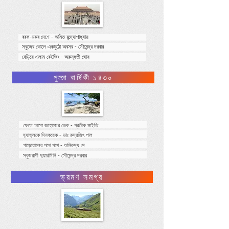
বরফ-মরুর দেশে - অমিত বন্দ্যোপাধ্যায়
সবুজের কোলে একমুঠো অবসর - সৌমেন্দ্র দরবার
বেড়িয়ে এলাম বেইজিং - অরুন্ধতী ঘোষ
পুজো বার্ষিকী ১৪৩০
ফেলে আসা জাহাজের ডেক - প্রতীক মাইতি
হ্যাভ্লকে দিনকয়েক - ডাঃ রুদ্রজিৎ পাল
গাড়োয়ালের পথে পথে - অনিরুদ্ধ দে
সবুজরাণী দুয়ারসিনি - সৌমেন্দ্র দরবার
ভ্রমণ সমগ্র