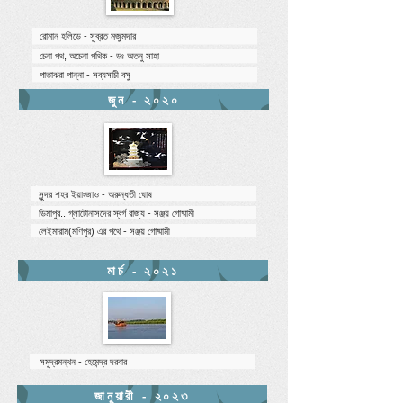
রোমান হলিডে - সুব্রত মজুমদার
চেনা পথ, অচেনা পথিক - ডঃ অতনু সাহা
পাতাঝরা পান্না - সব্যসাচী বসু
জুন - ২০২০
সুন্দর শহর ইয়াংজাও - অরুন্ধতী ঘোষ
ডিমাপুর.. গ্লাটোনাসদের স্বর্গ রাজ্য - সঞ্জয় গোষ্মামী
লেইমারাম(মণিপুর) এর পথে - সঞ্জয় গোষ্মামী
মার্চ - ২০২১
সমুদ্রমন্থন - হেমেন্দ্র দরবার
জানুয়ারী - ২০২৩