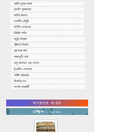
প্রদীপ কুমার বসাক
চৈতালি পুরকায়স্থ
জাহির রায়হান
দেবাশীষ চৌধুরী
মণিদীপ সেনগুপ্ত
চিরঞ্জিব সর্দার
স্তুতি বিশ্বাস
শ্রীতমা বিশ্বাস
কৃষ্ণতরু বর্মন
অরুন্ধুতী ঘোষ
আবু আফজল মোঃ সালেহ
ইন্দ্রনীল সেনগুপ্ত
শর্মিষ্টা ভট্টাচার্য্য
নীলাদ্রি দেব
সনোজ চক্রবর্তী
অন্যান্য সংখ্যা
এপ্রিল - ২০২০