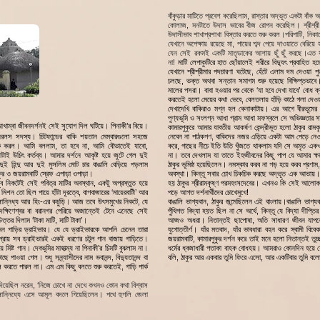
বাঁকুড়ার মাটিতে প্রবেশ করেছিলাম, রাস্তার অদ্ভূত একটা বাঁক আর 
কোলাজ, মনটাতে উদাস ভাবের বীজ রোপন করেছিল। শ্রীশ্রী সা
উদাসীভাব শাখাপ্রশাখা বিস্তার করতে শুরু করল।পরিপাটি, নিকান
যেখানে অপেক্ষায় রয়েছে মা, পায়ের শব্দ পেয়ে দাওয়াতে বেরি
যেন সেই রকমই একটি মাতৃডাকের আশায় ছুঁ ছুঁ করছে।এত য
না!
মাটি লেপাকুটিরে হাত ছোঁয়ালেই শরীরে বিদ্যুৎ প্রবাহিত হচ
যেখানে শ্রীশ্রীমার পদচারণা ঘটেছে, হেঁটে এলাম দম দেওয়া পু
চলছে, ভক্ত অথবা সন্তান সমাগম শুরু হয়েছে বিক্ষিপ্তভাবে
মালের পসরা। বাবা হওয়ার পর থেকে ‘যা হবে দেখা যাবে’ বোধ
করতেই হলো মেয়ের কথা ভেবে, বেলতলায় হাঁড়ি কাঠে গলা দেওয়া
দেখাদেখি বাকিরাও মগ্ন হল কেনাকাটায়। এর আগে বীরভূমের 
পুণ্যভূমি ও সংলগ্ন আধা গ্রাম আধা মফস্বলে সে অভিজ্ঞতার স
খাম্বা জীবনদর্শনই সেই সুযোগ দিল ঘটিয়ে
।
পিনাকী’র বিয়ে
।
কামারপুকুরে আমার যাবতীয় আকর্ষণ কেন্দ্রীভূত হলো ঠাকুর 
িরলস সদস্য
।
চিটফান্ডের বাকি শয়তান মেম্বারগুলো সহজে
নেবেন না পাঠকগণ, বাকিদের নজর এড়িয়ে একটা আম পেড়ে নেও
িক করল
।
আমি বললাম, তা হবে না, আমি বৌভাতেই যাবো,
করে, গাছের নীচে ইতি উতি খুঁজতে থাকলাম যদি সে অমৃত একখ
টাই উচিৎ কর্তব্য
।
আমার দর্শনে আকৃষ্ট হয়ে জুটে গেল দুই
না। তবে দেখলাম যা তাতে ইহজীবনের কিছু পাপ যে আমার ক্ষয় 
ুই হিন্দু আর দুই মুসলিম মোট চার বাঙালি বেড়িয়ে পড়লাম
ঠাকুর ভূমিষ্ঠ হয়েছিলেন। নমস্কার করব না গড় হয়ে করব প্রণা
কুর ও জয়রামবাটি স্রেফ এপাড়া ওপাড়া
।
অবস্থা। কিন্তূ সবার চোখ চিকচিক করছে অদ্ভূত এক আভায়। 
 নিকটেই সেই পবিত্র মাটির অবস্থান, একটু অপ্রস্তুত হয়ে
হয় ঠাকুর শ্রীরামকৃষ্ণ পরমহংসদেবের। এখনও কি সেই আলোকছটা
মিশন তো ছিল পায়ে হাঁটা দূরত্বে, বাগবাজারের ‘মায়েরবাটী’ আর
পড়ে আগত দর্শনার্থীদের চোখেমুখে!
সান্নিধ্য আর হিং-এর কচুড়ি
।
আজ তবে উৎসমুখের নিকটে, যে
বাঙালি ভাগ্যবান, ঠাকুর জন্মেছিলেন এই বাংলায়।বাঙালি ভাগ্
দক্ষিণেশ্বর বা বরানগর পেরিয়ে অজান্তেই টেনে এনেছে সেই
পুঁথিগত বিদ্যা হয়ত ছিল না সে অর্থে, কিন্তূ যে বিদ্যা দীপ্তি
র দিলাম ‘টাকা মাটি, মাটি টাকা’
।
আজও অধরা। নিতান্তই ছাপোষা, অতি সাধারণ জীবন যাপনে অভ
ন গাড়ির ড্রাইভার
।
যে যে ড্রাইভারকে আপনি চেনেন তারা
যুগোত্তীর্ণ। যাঁর মতবাদ, যাঁর ভাবধারা বহন করে স্বামী বি
রায় সব ড্রাইভারই একই ধরণের চটুল গান বাজায় গাড়িতে
।
জয়রামবাটি, কামারপুকুর দর্শন করে তাই মনে হলো নিতান্তই তুচ
মিষ্ট গান
।
দেবভূমির মাহাত্ম্য না পিনাকী’র চিমটি বুঝলাম না
।
ধর্মের ধ্বজাধারী পতাকা বাহক বোধহয়। আমরাও কোনদিন হয়ে য
কাছে পাওয়া গেল
।
শুধু সন্ন্যাসীদের নাম ভবানন্দ, বিদ্যুতানন্দ বা
বলি, ঠাকুর আর একবার তুমি ফিরে এসো, আর একটিবার তুমি বল
ে করতে পারল না
।
এম এম কিছু বলতে শুরু করতেই, গাড়ি পার্ক
েশ দিয়েছিল নরেন, ‘নিজে চোখে না দেখে কখনও কোন কথা বিশ্বাস
র সান্নিধ্যে এসে আমূল বদলে গিয়েছিলেন। পথে হুগলি জেলা