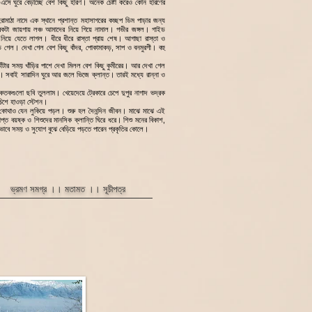
 এসে ঘুরে বেড়াচ্ছে বেশ কিছু হরিণ। অনেক চেষ্টা করেও কোন হরিণের
মাঠা নামে এক স্থানে প্রশান্ত মহাসাগরের কচ্ছপ ডিম পাড়ার জন্য
কটা জায়গায় লঞ্চ আমাদের নিয়ে গিয়ে নামাল। গভীর জঙ্গল। গাইড
 নিয়ে যেতে লাগল। ধীরে ধীরে রাস্তা প্রায় শেষ। আগাছা রাস্তা ও
গেল। দেখা গেল বেশ কিছু বাঁদর, পোকামাকড়, সাপ ও বনমুরগী। বহু
ভাঁটার সময় খাঁড়ির পাশে দেখা মিলল বেশ কিছু কুমীরের। আর দেখা গেল
িতে। সবাই সারাদিন ঘুরে আর জলে ভিজে ক্লান্ত। তারই মধ্যে রান্না ও
কতকগুলো ছবি তুললাম। খেয়েদেয়ে ট্রেকারে চেপে দুপুর নাগাদ ভদ্রক
চিশে হাওড়া স্টেশন।
 কোথাও যেন লুকিয়ে পড়ল। শুরু হল দৈনন্দিন জীবন। মাঝে মাঝে এই
্ত বয়ষ্ক ও শিশুদের মানসিক ক্লান্তি ঘিরে ধরে। শিশু মনের বিকাশ,
এভাবে সময় ও সুযোগ বুঝে বেড়িয়ে পড়তে পারেন প্রকৃতির কোলে।
ভ্রমণ সমগ্র ।।
মতামত
।।
সূচীপত্র