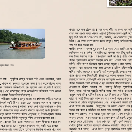
পাতার সঙ্গে জল ঠেকে যায়। আর যখন ভাঁটা হয় তখন জলাভূমির
এসব ঘুরে দেখার জন্য পরদিন ওড়িশা ট্যুরিজম ডেভলপমেন্ট কর
মুড়ি মাখা আর চা খেতে খেতে গান, জোকস, এক একজনের পূর্বের
উঠল। এর সাথে চলতে লাগল রাতের রান্না। সাড়ে দশটা নাগাদ খা
করে সব শুতে যাওয়া হল।
পরদিন সকাল – সকাল ঘুম থেকে উঠে স্নান সেরে সারাদিনের খ
মোটর লঞ্চ এসে হাজির। সারাদিন ধরে জঙ্গলের বেশ কিছু দ্রষ
জল নিয়ে উঠলাম লঞ্চে। লঞ্চ ছাড়ল নয়টা নাগাদ। প্রায় এক 
গাইড প্রয়োজনীয় অনুমতি সংগ্রহ করে নিল। একটা ছোট্ট গ্রা
ভর্তি। নদীর জলও কিনারায় প্রায় উপছে পড়ছে। লঞ্চ আমার
্যাশেনাল পার্ক
ডুবন্ত। যেন আমাদের কাছে চলে এসেছে। এদিক ওদিক তাকিয়
পাখি। গাইড জানালেন সামনেই বার্ড স্যাংকচুয়ারি, যেখানে লক্ষ 
গরান গাছের ডাল দিয়ে তৈরী সাঁকো দিয়ে আমরা জঙ্গলের ভিতর 
যেতে চায়। প্রকৃতির রাজ্যে যেখানে নেই কোন কোলাহল, কোন
চারিদিকে অজস্র ছোট ছোট শ্বাসমূল জলাভূমির ওপর মাথা তুলে র
গাইড জানালো একটা ঝর্ণা নয় এ হল লক্ষাধিক পাখির সম্মিলিত
পাহাড় বা সমুদ্রের স্পন্দনের মাঝে। অল্প কয়েকদিনের জন্য
দেখলাম তা জীবনে ভোলার নয়। অজস্র বিভিন্ন প্রজাতির বিভ
র জন্য আমাদের আসেপাশেই অল্প দূরত্বে এমন বহু জায়গা রয়েছে
ঈগল, স্যান্ড পাইপার প্রভৃতি পাখিরা আছে বলে গাইড জানা
য়। এই উদ্দেশ্যেই মাত্র কয়েকদিনের পরিকল্পনা শেষে আমরা
সমৃদ্ধ পাখি এদিক ওদিক উড়ছে। মনে শিহরণ জেগে উঠল। ফটো
 এলাকা ভিতরকণিকার উদ্দেশ্যে।
ছাতা বা বর্ষাতি নিয়ে কোন লাভ হল না। সম্পূর্ণ ভিজে গেলাম
ষভাবে অভিজ্ঞতা অর্জনের জন্য আমরা ঘন বর্ষাকালে বেড়িয়ে পড়লাম
একসঙ্গে গা মোছার তাড়াহুড়ো বেধে গেল। সময় বেলা বারোটা তির
্থ রিজার্ভ করাই ছিল। তাতে চেপে সারারাত আধ জাগা অবস্থায়
দেখা পাওয়া যায় অজস্র। কিন্তু বাঘ এই জঙ্গলে একটাও নেই।
ভদ্রক স্টেশনে থামল। আমরা সকলে বেশ তাড়াহুড়ো করে এখানে
করতে শুরু করল। চারিদিক ঘন জঙ্গল আর জলাভূমি। আমরা কয়ে
 পরিদর্শনের জন্য যেখানে থাকতে হয় সেই স্থান (চাঁদবালি)
পরের কথা মরলেও খবর পাওয়া প্রায় অসম্ভব। বেলা দেড়টা নাগ
র জন্য আমরা স্টেশনের বাইরে বেড়তেই দু-তিনটে ট্রেকার চালক
অবস্থা বেহাল। সাথে আমাদেরও। চালক বলল এইভাবেই দুপুরের 
আমাদের নির্দিষ্ট গন্তব্যে পৌঁছে দেওয়ার ব্যবস্থা হল।
সেখানে নেমে ঘোরা যাবে। খাওয়া শেষ হল। বৃষ্টি পড়েই চলেছে
ন্য কোথাও নিয়ে যাচ্ছে আমাদের। তাকে জিজ্ঞাসা করাতে সে
এখানে ট্যুরিষ্ট কটেজের ব্যবস্থা থাকলেও বর্ষাকালে রাত্রি 
লি পরে যাওয়া হবে। বুঝলাম গন্ডগোল কিছু একটা হতে চলেছে।
প্রজাতি রাখা আছে। দেখা মিলল লুপ্ত প্রজাতির সাদা কুমী
াড়া নেওয়ার সময় তাকে বলেছিলাম চাঁদবালি যাওয়ার পথে যদি