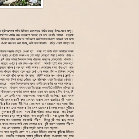
 দ্বীপগুলোর মাটির বিভিন্ন রকম স্তর খাঁড়ির উভয় দিকে চোখে পড়ে।
্পোরেশনের মোটর লঞ্চ কলকাতা থেকেই বুক করে রেখেছি আমরা। সন্ধ্যায়
 বিভিন্ন স্থান ভ্রমণের অভিজ্ঞতা আলোচনার মাধ্যমে আড্ডা বেশ জমে
ওয়া শুরু হল কষা মাংস, রুটি আর স্যালাড। রাত্রি একটা পর্যন্ত গল্প
াবারের সরঞ্জাম গুছিয়ে নেওয়া হল। সময় মত নদীর ঘাটে আমাদের জন্য
্টব্য ঘুরিয়ে দেখানোর জন্য এর মোট ভাড়া ষোলশো টাকা। আমার খাবার ও
ঘন্টা বাদে আমরা ভিতরকণিকার খাঁড়িময় জঙ্গলের দোড়গোরায় থামলাম।
ম রয়েছে এখানে। ধান চাষও বেশ ভালই। বর্ষাকাল তাই ধান ক্ষেত জলে
 চলতে লাগল। শুরু হল গভীর জঙ্গল। জোয়ারের সময় গাছগুলো প্রায়
ে থাকতে থাকতে একে একে দেখা গেল বকের ঝাঁক ও বিভিন্ন রকমের
লক্ষ পাখি পাখি এসময় বাস করে। নির্দিষ্ট স্থানে লঞ্চ থামল। সুন্দরী ও
প্রায় আধ কিমি রাস্তা পেরিয়ে এসে দাঁড়ালাম ওয়াচ টাওয়ারের গোড়ায়।
য়েছে। প্রচন্ড নিস্তব্ধতার মধ্যে একটা যেন ঝর্ণার শব্দ কানে আসছে।
 কলতান। তিনতলা সমান ওয়াচ টাওয়ারের ওপরে উঠে চারিদিকে তাকিয়ে যা
িন্নদেশের পাখিরা জঙ্গলে গাছের ডালে বসে রয়েছে। কিং ফিসার, সি
লো। এক একটা সাদা, সাদা-কালো, সাদা-খয়েরী সংমিশ্রণে রঙের পালক
 তুলব ভাবতেই বর্ষার মেঘ ঘন আকাশ থেকে ঝমঝমিয়ে বৃষ্টি নামল।
। ধীরে ধীরে ভেজা সিঁড়ি দিয়ে নেমে লঞ্চে এসে তোয়ালে আর গামছা দিয়ে
িশ। লঞ্চ এবার আমাদের নিয়ে চলল ডাংমালের উদ্দেশ্যে যেখানে কুমীরের
 মুষলধারে বৃষ্টি নামল। সাথে তীব্র গতিতে ঝোড়ো হাওয়া। লঞ্চ টলমল
কজন ছাড়া বহুদূর পর্যন্ত কোন মানুষই নেই। লঞ্চ ডুবলে বাঁচা তো
াদ লঞ্চ ডাংমালের কাছাকাছি পৌঁছল। কিন্তু বৃষ্টি আর ঝড়ে লঞ্চের
খাওয়া লঞ্চের মধেই সেরে ফেলতে হবে। বৃষ্টি থামলে ডাংমালে পৌঁছলে
। লঞ্চ এল ডাংমালে। বৃষ্টির মধ্যেই আমরা নেমে পড়লাম।
যাপনের কোন অনুমতি মেলে না। এখানে বিভিন্ন জায়গায় কুমীরের বিভিন্ন
রের। বনকর্মীর সহায়তায় আমার কুমীরকে কাঁকড়া খাওয়ালাম আর সাদা