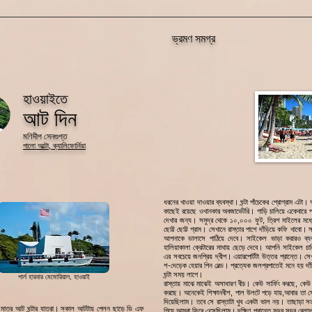
ভ্রমণ সমগ্র
হাওয়াইতে
আট দিন
মণিদীপ সেনগুপ্ত
পালো অল্টো, ক্যালিফোর্নিয়া
ধরনের খাওয়া দাওয়ার ব্যবস্থা। ঘন্টা পাঁচেকের প্রোগ্রাম এটা।
কাছেই রয়েছে ওখানকার অবজার্ভেটরি। গাড়ি চালিয়ে একেবারে 
দেখার জন্য। সমুদ্র থেকে ১০,০০০ ফুট, ত্রিশ মাইলের মধ্
ছোট্ট ছোট্ট গ্রাম। সেখানে রাস্তার পাশে দাঁড়িয়ে কফি খাবো।
আপনাকে ডালাসে পাঠিয়ে দেবে। সাইকেল ভাড়া করারও ব
হালিয়াকালা ক্রেটারের মাথায় ছেড়ে দেবে। আপনি সাইকেল
এর সবচেয়ে জনপ্রিয় দ্বীপ। এয়ারপোর্টটা উত্তর প্রান্তে। স
শ-দেড়েক হেয়ার পিন বেল্ড। প্রত্যেক জলপ্রপাতেই মনে হয় দ
ঘন্টা সময় লাগে।
পার্ল হারবার মেমোরিয়াল, হাওয়াই
রাস্তায় মাঝে মাঝেই অসাধারণ বীচ। কেউ সার্ফিং
করছে, কেউ 
করছে। অনেকেই শিক্ষানবীশ, পাল উলটে পড়ে যায়,আবার তা সো
দিয়েছিলাম। তবে সে রাস্তাটা খুব একটা ভাল নয়। তাছাড়া সন
ে মাত্র আট ঘন্টার যাত্রা। সকাল আটটায় প্লেন ছাড়ে ডি এফ
গিয়ে আমরা ফিরে এসেছিলাম। দক্ষিণ প্রান্তে সুন্দর সুন্দর বেলা