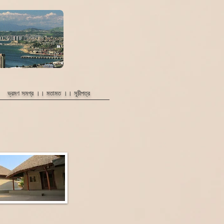
ভ্রমণ সমগ্র ।।
মতামত
।।
সূচীপত্র