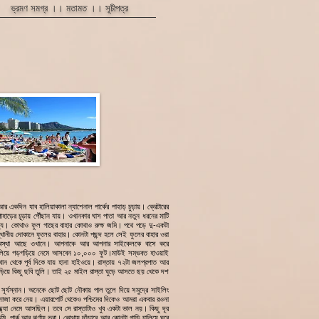
ভ্রমণ সমগ্র ।।
মতামত
।।
সূচীপত্র
 আর একদিন যাব হালিয়াকালা ন্যাশেনাল পার্কের পাহাড় চুড়ায়। ক্রেটারের
পাহাড়ের চূড়ায় পৌঁছান যায়। ওখানকার ঘাস পাতা আর নতুন ধরনের মাটি
যে। কোথাও ফুল গাছের বাহার কোথাও রুক্ষ জমি। পথে পড়ে দু-একটা
 স্থানীয় দোকানে ফুলের বাহার। কোনটা পছন্দ হলে সেই ফুলের বাহার ওরা
্যবস্থা আছে ওখানে। আপনাকে আর আপনার সাইকেলকে বাসে করে
 চালিয়ে গড়গড়িয়ে নেমে আসবেন ১০,০০০ ফুট।মাউই সম্ভবত হাওয়াই
েখান থেকে পূর্ব দিকে যায় হানা হাইওয়ে। রাস্তায় ৭২টা জলপ্রপাত আর
াঁড়িয়ে কিছু ছবি তুলি। তাই ২৫ মাইল রাস্তা ঘুড়ে আসতে ছয় থেকে দশ
সূর্যস্নান। অনেকে ছোট ছোট নৌকায় পাল তুলে দিয়ে সমুদ্রে সাইলিং
জা করে নেয়। এয়ারপোর্ট থেকেও পশ্চিমের দিকেও আমরা একবার রওনা
্ধ্যা নেমে আসছিল। তবে সে রাস্তাটাও খুব একটা ভাল নয়। কিছু দূর
ভূমি, পার্ক আর ঝর্ণায় ভরা। কোথায় দাঁড়াবে আর কোনটা গাড়ি চালিয়ে ঘুরে