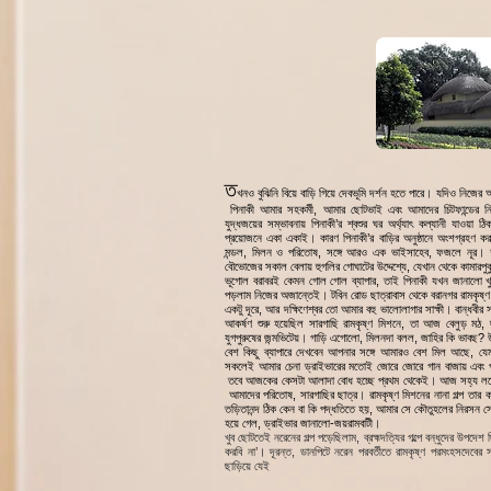
ত
খনও বুঝিনি বিয়ে বাড়ি গিয়ে দেবভূমি দর্শন হতে পারে
।
যদিও নিজের আ
পিনাকী আমার সহকর্মী, আমার ছোটভাই এবং আমাদের চিটফান্ডের ন
যুদ্ধজয়ের সম্ভাবনায় পিনাকী’র শ্বশুর ঘর অর্থ্যাৎ কল্যানী যাওয়া ঠ
প্রয়োজনে একা একাই
।
কারণ পিনাকী’র বাড়ির অনুষ্ঠানে অংশগ্রহণ করা
মন্ডল, মিলন ও পরিতোষ, সঙ্গে আরও এক ভাইসাহেব, ফজলে নূর
।
দ
বৌভোজের সকাল বেলায় হুগলির গোঘাটের উদ্দেশ্যে, যেখান থেকে কামারপু
ভূগোল বরাবরই কেমন গোল গোল ব্যাপার, তাই পিনাকী যখন জানালো খুব
পড়লাম নিজের অজান্তেই
।
টবিন রোড ছাত্রাবাস থেকে বরানগর রামকৃষ্ণ 
একটু দূরে, আর দক্ষিণেশ্বর তো আমার বহু ভালোলাগার সাক্ষী
।
বান্ধবীর 
আকর্ষণ শুরু হয়েছিল সারগাছি রামকৃষ্ণ মিশনে, তা আজ বেলুড় মঠ, 
যুগপুরুষের জন্মভিটেয়
।
গাড়ি এগোলো, মিলনদা বলল, জাহির কি ভাবছ? উত্ত
বেশ কিছু ব্যাপারে দেখবেন আপনার সঙ্গে আমারও বেশ মিল আছে, যেম
সকলেই আমার চেনা ড্রাইভারের মতোই জোরে জোরে গান বাজায় এবং প্
তবে আজকের কেসটা আলাদা বোধ হচ্ছে প্রথম থেকেই
।
আজ সহ্য লয়ে 
আমাদের পরিতোষ, সারগাছির ছাত্র
।
রামকৃষ্ণ মিশনের নানা গল্প তার 
তড়িতানন্দ ঠিক কেন বা কি পদ্ধতিতে হয়, আমার সে কৌতুহলের নিরসন স
হয়ে গেল, ড্রাইভার জানালো-জয়রামবাটী
।
খুব ছোটতেই নরেনের গল্প পড়েছিলাম, ব্রহ্মদত্যির গল্পে বন্ধুদের উপদ
করবি না’। দূরন্ত, ডানপিটে নরেন পরবর্তীতে রামকৃষ্ণ পরমংহসদেবে
ছাড়িয়ে যেই