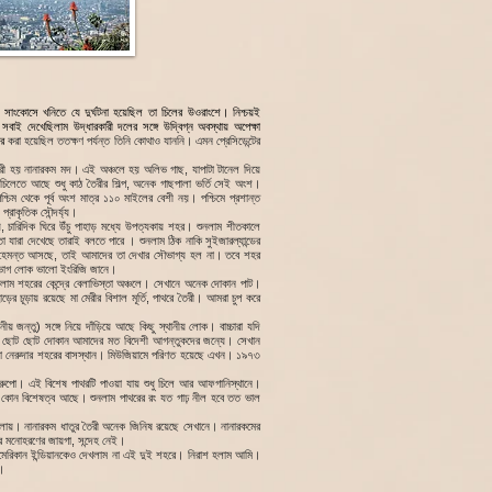
 সাংকোসে খনিতে যে দুর্ঘটনা হয়েছিল তা চিলের উওরাংশে। নিশ্চয়ই
 দেখেছিলাম উদ্ধারকারী দলের সঙ্গে উদ্বিগ্ন অবস্থায় অপেক্ষা
ার
করা হয়েছিল ততক্ষণ পর্যন্ত তিনি কোথাও যাননি। এমন প্রেসিডেন্টের
রী হয় নানারকম মদ। এই অঞ্চলে হয় অলিভ গাছ, যাপাটা টানেল দিয়ে
চিলেতে আছে শুধু কাঠ তৈরীর শিল্প, অনেক গাছপালা ভর্তি সেই অংশ।
পশ্চিম থেকে পূর্ব অংশ মাত্র ১১০ মাইলের বেশী নয়। পশ্চিমে প্রশান্ত
প্রাকৃতিক সৌন্দর্য্য।
শ্য, চারিদিক ঘিরে উঁচু পাহাড় মধ্যে উপত্যকায় শহর। শুনলাম শীতকালে
তা যারা দেখেছে তারাই বলতে পারে । শুনলাম ঠিক নাকি সুইজারল্যান্ডের
হেমন্ত আসছে, তাই আমাদের তা দেখার সৌভাগ্য হল না। তবে শহর
ীরভাগ লোক ভালো ইংরিজি জানে।
েলাম শহরের কেন্দ্রে বেলাভিস্তা অঞ্চলে। সেখানে অনেক দোকান পাট।
ের চূড়ায় রয়েছে মা মেরীর বিশাল মূর্তি, পাথরে তৈরী। আমরা চুপ করে
য় জন্তু) সঙ্গে নিয়ে দাঁড়িয়ে আছে কিছু স্থানীয় লোক। বাচ্চারা যদি
েক ছোট ছোট দোকান আমাদের মত বিদেশী আগন্তুকদের জন্যে। সেখান
াবলো নেরুদার শহরের বাসস্থান। মিউজিয়ামে পরিণত হয়েছে এখন। ১৯৭৩
 রুপো। এই বিশেষ পাথরটি পাওয়া যায় শুধু চিলে আর আফগানিস্থানে।
র কোন বিশেষত্ব আছে। শুনলাম পাথরের রং যত গাঢ় নীল হবে তত ভাল
েলায়। নানারকম ধাতুর তৈরী অনেক জিনিষ রয়েছে সেখানে। নানারকমের
 মনোহরণের জায়গা, সন্দেহ নেই।
আমেরিকান ইন্ডিয়ানকেও দেখলাম না এই দুই শহরে। নিরাশ হলাম আমি।
ে।