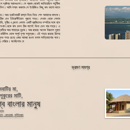
িল দ্রষ্টব্য স্থানগুলো। সে প্রথম থেকেই জানিয়েছিল পর্তুগীজ
্যানিশ। আমি লক্ষ্য করলাম সে ইংরিজিও কিছু কম ভালো জানে
নিয়ে। আর ড্রাইভারটি রাস্তা দিয়ে নিয়ে গেল আমাদের বাসকে।
ং। ঠিক যেন ইউরোপীইয়ান পুরনো শহর। সেখান থেকে গেলাম
মি, সুবীর ও বন্দনা খেলাম একটি ব্রাজিলের দম্পতির সঙ্গে বসে
। সেখান থেকে বাস চলল ঠিক পাশেই ভিনা ডেল মার শহরে। এ
সমুদ্রতীরে আর পাহাড়ের চূড়ায়। আর রয়েছে অনেক উচ্চতল যুক্ত
, চারিদিক থেকে অপূর্ব দৃশ্য সমুদ্রের। এই শহরে রয়েছে চিলের
সুন্দর শহর ছেড়ে এবার আমরা রওনা হলাম সান্তিয়াগোর পথে।
 পেরিয়ে। শুনেছিলাম যে
ভ্রমণ সমগ্র
বাটির মা,
পুকুরের মাটি,
্বে বাংলার মানুষ
য়হান
ান, বেলডাঙ্গা, মুর্শিদাবাদ