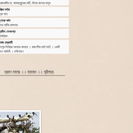
ামবাটির মা, কামারপুকুরের মাটি, বিশ্বে বাংলার মানুষ
ঞ্জিব সর্দার
্রা পথে
্ণতরু বর্মন
চে মাটির রুক্ষতায়
দ্রনীল সেনগুপ্ত
ামট্রাক
োজ চক্রবর্তী
েপুর সিক্রির আনাচে-কানাচে
।
বারাণসীর ঘাটে ঘাটে
।
একটি
রমণ কাহিনী
।
দক্ষিণায়ণ
ভ্রমণ সমগ্র ।।
মতামত
।।
সূচীপত্র