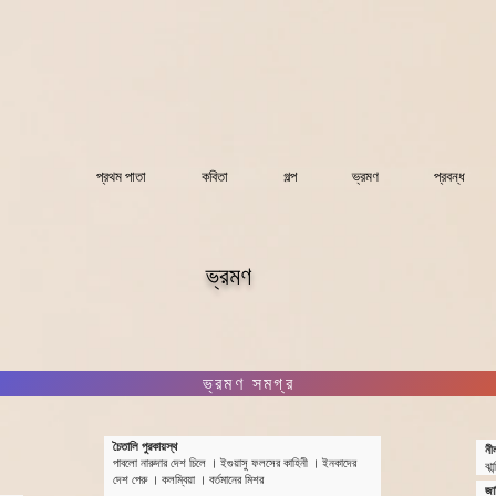
প্রথম পাতা
কবিতা
গল্প
ভ্রমণ
প্রবন্ধ
ভ্রমণ
ভ্রমণ সমগ্র
চৈতালি পুরকায়স্থ
নীল
পাবলো নারুদার দেশ চিলে
।
ইগুয়াসু ফলসের কাহিনী
।
ইনকাদের
ঝান
দেশ পেরু
।
কলম্বিয়া
।
বর্তমানের মিশর
জা