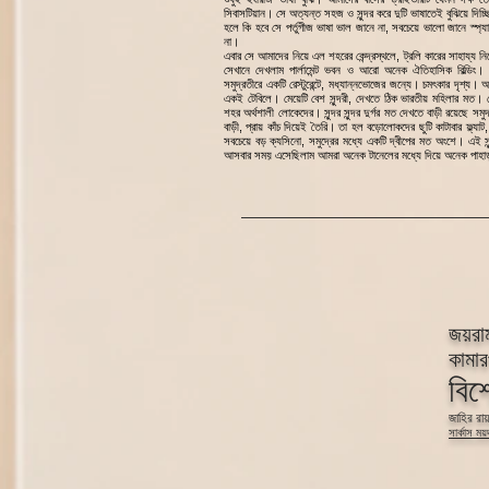
সিবাসটিয়ান। সে অত্যন্ত সহজ ও সুন্দর করে দুটি ভাষাতেই বুঝিয়ে দিচ্ছ
হলে কি হবে সে পর্তুগীজ ভাষা ভাল জানে না, সবচেয়ে ভালো জানে স্প
না।
এবার সে আমাদের নিয়ে এল শহরের কেন্দ্রস্থলে, ট্রলি কারের সাহায্য 
সেখানে দেখলাম পার্লামেন্ট ভবন ও আরো অনেক ঐতিহাসিক বিল্ডি
সমুদ্রতীরে একটি রেস্টুরেন্টে, মধ্যান্নভোজের জন্যে। চমৎকার দৃশ্য। আ
একই টেবিলে। মেয়েটি বেশ সুন্দরী, দেখতে ঠিক ভারতীয় মহিলার মত
শহর অর্থশালী লোকেদের। সুন্দর সুন্দর দুর্গর মত দেখতে বাড়ী রয়েছে 
বাড়ী, প্রায় কাঁচ দিয়েই তৈরি। তা হল বড়োলোকদের ছুটি কাটাবার ফ্ল্যাট
সবচেয়ে বড় ক্যসিনো, সমুদ্রের মধ্যে একটি দ্বীপের মত অংশে। এই 
আসবার সময় এসেছিলাম আমরা অনেক টানেলের মধ্যে দিয়ে অনেক পাহাড়
জয়রাম
কামার
বিশ
জাহির রা
সার্কাস ময়দ