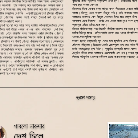
কুমীরের খাবার গ্রহণের লম্ফঝম্প দেখা হল। বনবাংলোর পাশে
ল গন্তব্য চাঁদবালির দিকে না গিয়ে অন্য অন্য একদিকে চলে
গায়ে হাত দেওয়া গেল না।
য় অধিবাসী। তার সবকিছু শুনে ড্রাইভার বেশ বকাবকি করল।
বিকেলের দিকে ফেরার সময় গাইড বলল শীতকালে এখানে গাহিরা
ে না ফিরে বরং কিছু কম টাকায় রফা করে দিল ট্রেকারকে ওই
আসে। কিন্তু এখন সেখানে কিছুই নেই। তাই জঙ্গলের আরে
িবমন্দির দেখলাম। ওড়িশা হিন্দুধর্ম তথা মন্দিরের পীঠস্থান
আমাদের জঙ্গলের বেশ কিছুটা ভেতরের দিকে সরু রাস্তা দিয়ে
াটে পৌঁছলাম। সকাল নয়টা, সামনে বৈতরণী নদী বয়ে চলছে
আশপাশ ঢেকে দিয়েছে। তারই এক একটা গায়ে মুখে লেগে ছড়ে 
ত্রচালিত নৌকাই ভরসা।
শ্বাসমূল এদিক ওদিক দেখা গেল।
্ষণ অপেক্ষা করে আরো কিছু স্থানীয় অধিবাসীদের নিয়ে নৌকা
বিকেল পাঁচটার সময় লঞ্চ চাঁদবালি ফিরিয়ে আনতে শুরু করল। 
দিয়ে নদী তীরের একের পর এক গ্রাম, ধানক্ষেত। বেশ কিছু
মাটির বিভিন্ন স্তর। রাত্রি আটটা নাগাদ লঞ্চ থামল চাঁদবাল
প্রায় পৌনে বারোটার সময় আমাদের নৌকা চাঁদবালি পৌঁছল।
খাওয়া সেরে ঘুমিয়ে পড়া হল।
ডেভলপমেন্ট কর্পোরেশনের ‘অরণ্য নিবাস’। সামনে দিয়ে বয়ে
সকাল হতেই তাড়াতাড়ি ঘুম থেকে উঠে সূর্যোদয় দেখে নিজেরা 
 চাঁদবালির সব বালিই বোধহয় খাবারের সাথে আছে। কোনক্রমে
স্টেশনে পৌঁছলাম। বিকালের ধৌলি এক্সপ্রেসে করে রাত নয়টা পঁ
যাতে নিজেরাই করে নেওয়া যায় তার কথা বলা হল। তিনি তাতে
মনটা ভারাক্রান্ত হয়ে উঠল। প্রকৃতির হাতছানি মনের কোনে
রকণিকার জঙ্গলে প্রবেশের আবাস্থল চাঁদবালি ঘুরে দেখা
দৈনন্দিন জীবন যাপন আমাদের একঘেয়েমি এনে দেয়। সকল প্রাপ
ভ অরণ্য। এর আয়তন ছ’শো বর্গ কিমির থেকেও বেশী। সমগ্র
শিক্ষার পরিপূর্ণতা ও মনের সজীবতা বজায় রাখার জন্য সকলেই 
 নদীর মোহনায় অবস্থিত একাধিক শাখানদী যা একে অপরকে ছেদ
্ভিদকুল ও প্রাণীকুলের আবাস্থল এই জঙ্গলে সুন্দরী ও গরান
কম নয়। এখানে অজস্র কুমীর, সাপ, বাঁদর, সম্বর ও ছোপ ছোপ
আর এখানেই রাখা আছে একটি সাদা কুমীর যা পৃথিবীতে প্রায়
েকটা অংশ জলে ডুবে গিয়ে
ভ্রমণ সমগ্র
পাবলো নারুদার
দেশ চিলে