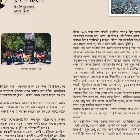
চৈতালি পুরকায়স্থ
ডালাস, টেক্সাস
চিলের ৪৯% টাকা আসে মাইনিং ইন্ডাস্ট্রি থেকে। কিছু আগে
আপনাদের সকলের মনে আছে সে ঘটনা। টেলিভিশনে আমরা সবাই
করছেন চিলের প্রেসিডেন্ট। যতক্ষণ পর্যন্ত শেষ মানুষটিকে উদ্ধ
দেখা সহজে মেলে না, তাই এ ঘটনা আমি এখনও ভুলিনি।
চিলের মধ্য অংশ বিখ্যাত নানা রকমের ফলের জন্যে। তাই তৈ
যাবার পথে আমাদের গাইড তা দেখিয়ে দিতে ভোলে নি। দক্ষিণ 
মানচিত্র দেখলে বোঝা যায় চিলে উওর দক্ষিণে বিস্তৃত কিন্তু 
মহাসাগর এবং সমুদ্র তীরবর্তি পর্বতমালা চিলেকে দিয়েছে অবর্ণনীয় 
এবার বলি চিলের রাজধানী সান্তিয়াগোর কথা। অপূর্ব সুন্দর দৃ
পর্বতমালা যখন তুষারাবৃত হয় তখন যে কি মনোরম হয় চতুর্দিক, 
বাচ্চারা ইলামার পিঠে
মত। আমরা এসেছি এপ্রিল মাসে, চিলের গরমকাল শেষ হয়ে 
দারুণ পরিচ্ছন্ন, লোকেদের চেহারা ইউরোপীয়ানদের মত। বেশ
পরদিন একটা দোতলা বাস নিয়ে অন্য যাত্রীদের সঙ্গে আমরা গ
পাহাড়ী ট্রেন নিয়ে আমরা উঠলাম এক পাহাড়ের চূড়ায়। সে পাহাড়
ারাইযো শহর। প্রশান্ত মহাসাগরের তীরে এই পুরাতন বন্দর
বসে রইলাম অনেকক্ষণ, শুনলাম ভক্তদের গান।
োন জাহাজকে ইউরোপ থেকে আসতে হলে দক্ষিণ আমেরিকার
পাহাড়ের নীচে যখন নেমে এলাম তখন দেখলাম ইলামাদের (স্থানী
হত ভালপারাইযো বন্দরে। তারপর আবার হয়তো যাত্রা শুরু হত
ইলামার পীঠে চড়তে চায় তাদের রাইড দিচ্ছে। চারিদিকে অন
থেকে একটু পায়ে হেঁটে গেলাম এক দর্শনীয় স্থানে, তা হল প
ড়ীগুলোর কোনদিকে দোতলা বা তিনতলা দেখতে পাচ্ছি, আবার
সালে মৃত্যু হয়েছিল পাবলো নেরুদার।
 দিকে পাহাড়ের নীচু অংশ তাই আসল বাড়ীটা দেখা যাচ্ছে। এই
চিলেতে বিখ্যাত হল দুটি জিনিষ - লাপিস লাজোলি পাথর এবং
রোলার কার এর ব্যবস্থা রয়েছে, যদি উঁচু থেকে নীচুতে যেতে
জানা মুস্কিল কেন শুধু এই দুই দেশ। নিশ্চই এই দুই দেশে
জাতের।
 রয়েছে চিলের বিখ্যাত তিন কবির মূর্তি। তাঁদের মধ্যে একজন
চলে আসার দিন সকালে আমাদের যাবার সুযোগ হল শিল্পীদের ম
েয়েছিলেন ১৯৭১ সালে। পার্কের কাছেই রয়েছে পাবলো নেরুদার
গয়নার দোকান, বিশেষত লাপিস লাজোলি এবং রুপোর। মহিলাদের
ে রয়েছে তাদের মূর্তি এবং সংক্ষিপ্ত জীবনকথা।
চিলে খুবই সুন্দর দেশ, তবে মানুষ সবই ইউরোপীয়ান। একটি 
র রাজধানী সান্তিয়াগো থেকে। যাত্রীরা বেশীরভাগ এসেছিল
এমনটি ঠিক আশা করি নি দক্ষিণ আমেরিকার দক্ষিণ প্রান্তে এস
ানিশ। আর আমরা তিনজন বাঙালী ও একটি অস্ট্রেলিয়ান মহিলা
তেমনি চমৎকার তার ব্যবহার। আমাদের গাইড পর্তুগীজ ছেলে