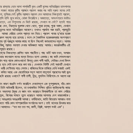
রাস্তায় নেমে আসা পার্শ্ববর্তী বৃহৎ একটি বৃক্ষের অনিয়ন্ত্রিত ডালপালার
রদা মায়ের কুটির প্রাঙ্গনে প্রবেশ করার পর অতি দ্রুত মনের সেই
ো, সুস্থির সেই কুটির প্রাঙ্গনে প্রবেশ যেন আমাদের নিজগৃহেই প্রবেশ,
য়ে হাসি হাসি মুখে বলবে, খোকা ফিরেছিস। অজান্তে, অসংলগ্ননে মনটাও
ত্নে, এত নিপুনতায় যে ভিটে রয়েছে, সেখানে মা নেই? হতেই পারে
্ছে যেন, নিরন্তর ঘুরপাক খেতে খেতে, পুরো চত্বর, পুরো অঙ্গন, যেখানে
তুলের মতো অনিয়ন্ত্রিত আবেগে। তখনও প্রার্থনা শুরু হয়নি, প্রস্তুতি
। আমরা বেরিয়ে এলাম শ্রান্ত মন নিয়ে। প্রবেশ পথের দু’ধারে হরেক
 ক্রমশ অদৃশ্য হয়ে চলেছে। ফলে সে বৈকালিক হরেকরকম্বায় অংশগ্রহণ
র পূর্ব প্রজন্মে আমার কাছে যা ছিল নিছকই বদাভ্যাসের নমুনা। আমার
কিছু গ্রাম্য মহল্লা দেখার অভিজ্ঞতা আছে আমার। জয়রামবাটীর এই
াযুজ্য রয়েছে।
রামকৃষ্ণের নিজহস্তে রোপিত আম গাছটিতে। গাছ ভর্তি আম তখন, অপরাধ
য়ার বদখেয়াল মনের মধ্যে উদয়ও হলো একবার। বহু কষ্টে লোভসংবরণ
ান পড়ে থাকে কোনওখানে! কিন্তূ এমন পাপী আমি, সেটারও দেখা মিলল
হবে সেটা হলপ করে বলা যায়। দেখলাম নির্দিষ্ট সেই স্থানটি যেখানে
ম, ভারী দো’টানায় পড়ে গেলাম। বাকিদের দিকে তাকিয়ে দেখি সবারই একই
কথিত আছে এক জ্যোতিষ্ক সদৃশ আলো মাতৃগর্ভে প্রবেশের পরই জন্ম
 রয়েছে ওখানে? পাপী তাপী, হিন্দু, মুসলিম নির্বিশেষে সে আলো ধরা
যবান কারণ বাঙালি দর্শন করেছিল দেবতাসদৃশ এক যুগপুরুষকে, যাঁর কোন
র তিনি অধিকারী ছিলেন, তা তথাকথিত শিক্ষিত পন্ডিত ব্যক্তিবর্গের কাছে
্যস্ত ঠাকুর যে জ্ঞান দান করেছেন বিশ্ববাসীকে তা কাল পেরিয়ে
বেকানন্দ, বিশ্বের সামনে তুলে ধরেছেন আমার আপনার দেশ ভারতবর্ষকে।
্ছ অহঙ্কারে অহঙ্কারী আমরা। ধর্মবিভেদে, জাতি বিদ্বেষে আমরাও নানা
েতে পারি কোন সাম্প্রদায়িক সংগঠনের অংশ। তাই মনেহয় চিৎকার করে
ো আমাদের - “যত মত তত পথ, কালী, খ্রিষ্ট, আল্লা সবই এক”।