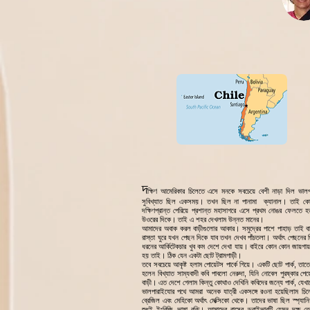
দ
ক্ষিণ আমেরিকার চিলেতে এসে মনকে সবচেয়ে বেশী নাড়া দিল ভালপ
সুবিখ্যাত ছিল একসময়। তখন ছিল না পানামা ক্যানাল। তাই ক
দক্ষিণপ্রান্ত পেরিয়ে প্রশান্ত মহাসাগরে এসে প্রথম নোঙর ফেলতে 
উওরের দিকে। তাই এ শহর দেখলাম উন্নত মানের।
আমাদের অবাক করল বাড়ীগুলোর আকার। সমুদ্রের পাশে পাহাড় তাই বা
রাস্তা ঘুরে যখন পেছন দিকে যাব তখন দেখব পাঁচতলা। অর্থাৎ পেছনের
ধরনের আর্কিটেকচার খুব কম দেশে দেখা যায়। বাইরে কোন কোন জায়গায় ট্
হয় তাই। ঠিক যেন একটা ছোট ট্রামগাড়ী।
তবে সবচেয়ে আকৃষ্ট হলাম পোয়েটস পার্কে গিয়ে। একটি ছোট পার্ক, তাতে
হলেন বিখ্যাত সাম্যবাদী কবি পাবলো নেরুদা, যিনি নোবেল পুরষ্কার প
বাড়ী। এত দেশে গেলাম কিন্তু কোথাও দেখিনি কবিদের জন্যে পার্ক, যেখান
ভালপারাইযোর পথে আমরা অনেক যাত্রী একসঙ্গে রওনা হয়েছিলাম চিলে
ব্রেজিল এবং মেহিকো অর্থাৎ মেক্সিকো থেকে। তাদের ভাষা ছিল স্প্য
শুধুই ইংরিজি ভাষা বুঝি। আমাদের বাসের ড্রাইভারটি যেমন দক্ষ 