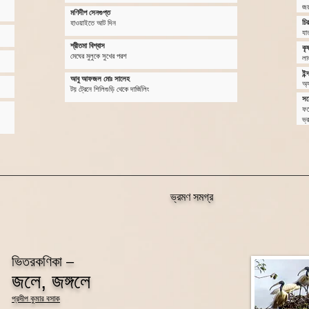
জয়র
মণিদীপ সেনগুপ্ত
চির
হাওয়াইতে আট দিন
যাত
শ্রীতমা বিশ্বাস
কৃষ
মেঘের মুলুকে সুখের পরশ
লাল
ইন্
আবু আফজল মোঃ সালেহ
অ্য
টয় ট্রেনে শিলিগুড়ি থেকে দার্জিলিং
সন
ফত
ভ্
ভ্রমণ সমগ্র
ভিতরকণিকা –
জলে, জঙ্গলে
প্রদীপ কুমার বসাক