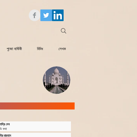
পুজো বার্ষিকী
বিবিধ
লেখক
াদ্রি দেব
্ডি কথা
হির রায়হান