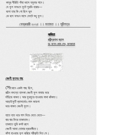
কানুর পীরিতি গাঁথা ভাসে যমুনার গানে।
যে ফুল ফাগুনে ফুটে সুরভি হারায়—
বলো তার কি গো ছিল ভুল
কে বলে ফাগুন মাসে ফোটে শুধু ফুল।
ফেব্রুয়ারী ২০২৫ ।।
মতামত
।।
সূচীপত্র
কবিতা
রথীন্দ্রনাথ বড়াল
ডঃ নগেন ঘোষ লেন, কলকাতা
বেগুনী ফুলের গাছ
সে
ইখানে একটা গাছ ছিল,
রঙীন বসন্তে হালকা বেগুনী ফুল মাথায় ভরে
দাঁড়িয়ে থাকত। আর ফুরফুরে হাওয়ায় মাথা ঝাঁকাত।
আড়াইফুটি ব্যাসার্ধের গোল জায়গা
ভরে থাকত বেগুনী ফুলে।
হাতে হাত ধরে পাশ দিয়ে যেতে যেতে—
বার বার ফিরে তাকাতাম।
তাকাতে তুমি কপট রাগে
বেগুনী আভা তোমার ভ্রূভঙ্গীতে।
কাঁপা হাওয়ায় ফুল ঝরিয়ে স্বীকৃতি দিত সে।