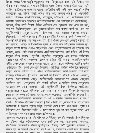
বিক্রয় মূল্যের উপর ভর্তুকি প্রত্যাহার করার সিদ্ধান্তের কারণে এই বিক্ষোভ দানা
বাঁধে। ক্রমে ক্রমে তা সমাজের বিভিন্ন স্তরে উল্কার মতো ছড়িয়ে পড়ে। এই
নাগরিক প্রতিরোধের প্রচারণায় ছাত্র, রাজনৈতিক কর্মী, নারী পুরুষ সকলেই সামিল
হয়েছিলেন এবং হাজার হাজার বৌদ্ধ ভিক্ষু এতে নেতৃত্ব দেন। এই প্রতিবাদটি
অহিংস থাকলেও সাম্প্রতিককালে, থাইল্যান্ড, শ্রীলঙ্কা, এবং মিয়ানমারের মতো
জায়গায় সন্ন্যাসীদের প্রতিরোধ অতি-জাতীয়তাবাদী এবং চরমপন্থী রূপ ধারণ করেছে।
আসলে, বিশ্ব ধর্মের শিক্ষায় নিহিত নৈতিকতা এবং মূল্যবোধ যাই হোক না কেন,
ধর্মগুলো নির্ভরযোগ্যভাবে এই মূল্যবোধগুলিকে ধরে রাখতে ব্যর্থ হয় এবং ধর্ম
অনুশীলনকারীরা মনুষ্য চরিত্রের বিচিত্রতায় ফিরে যাওয়ার প্রবণতা দেখায়।
বৌদ্ধধর্মও এর ব্যতিক্রম নয়। বৌদ্ধ চরমপন্থীরা ইসলামকে একটি "বিপজ্জনক" বা
"নৃশংস" ধর্ম হিসাবে গণ্য করে, এবং এই ধারণা পশ্চিমা দেশগুলো থেকেই সরাসরি ধার
করা হয়েছে। বৌদ্ধ উগ্রপন্থীদের দ্বারা সংঘটিত চরম সহিংসতার নজিরের মুখে
দাঁড়িয়ে পশ্চিমা সমাজ এখনও বৌদ্ধধর্মকে একটা সম্পূর্ণ শান্তিপূর্ণ ধর্ম হিসেবেই ধরে
রেখেছে, অথচ, একই সাথে ইসলামের স্টেরিওটাইপগুলোকে একটি সহিংস ধর্ম হিসাবে
মান্যতা দিয়ে চলেছে। মুসলিম অধ্যুষিত মধ্যপ্রাচ্য এবং উত্তর আফ্রিকার
দ্বন্দগুলোতে পশ্চিমা হস্তক্ষেপ ব্যাপক অশান্তির সৃষ্টি করেছে, অন্যদিকে দক্ষিণ
এশীয় দেশগুলোতে সংঘর্ষের ব্যাপারে তাদের তেমন কোনো অভিজ্ঞতা হয়নি। দক্ষিণ
এশিয়াতেও যদি পশ্চিমা দেশগুলো নিয়মিত, ধারাবাহিক সামরিক অভিযানে সমানভাবে
জড়িত থাকত, তাহলে তখন বৌদ্ধ জাতীয়তাবাদীদের দ্বারা সংঘটিত সহিংসতার
সম্বন্ধে তাদের চোখ খুলে যেত। আরেকটা ব্যাপার হলো: দক্ষিণ এশীয় দেশগুলোতে,
সবচেয়ে উল্লেখযোগ্য বৌদ্ধ জাতীয়তাবাদী আন্দোলনগুলো থেরবাদ বৌদ্ধধর্ম
অনুশীলন করে। বৌদ্ধধর্মের এই শাখাটি অহিংসা ও শান্তির বিষয়ে বৌদ্ধধর্মের
অন্যান্য রূপ থেকে আলাদা। এই অনুশীলনটি বৌদ্ধ ঐতিহ্যের প্রাচীনতম
গ্রন্থগুলোকে সবচেয়ে ঘনিষ্ঠভাবে মেনে চলে এবং সাধারণত বৌদ্ধধর্মের অন্যান্য
(মহাযান এবং বজ্রযান) শাখার তুলনায় আরও কঠোরভাবে সন্ন্যাসবিধির পালনের উপর
জোর দেয়; জাতীয়তাবাদী মূল্যবোধ এবং ধর্ম ও রাষ্ট্রীয় ক্ষমতার মধ্যে সংযোগের
সাথেও এটি আরও ঘনিষ্ঠভাবে সংযুক্ত। কিছু থেরবাদ সম্প্রদায় তো অ-বৌদ্ধদেরকে
অবমানবিক বা দ্বিতীয় শ্রেণীর মানুষ হিসাবেই দেখে। বলে রাখা ভালো: প্রায় ৫৪
মিলিয়নের দেশ মিয়ানমারে প্রতি ১০ জনের মধ্যে প্রায় নয় জন মানুষই বৌদ্ধ, এবং
কার্যত তারা সক্কলেই থেরবাদ বৌদ্ধ ধর্ম পালন করে।
এতক্ষণের আলোচনা থেকে এটা পরিষ্কার যে উইরাথু এবং তাঁর অপরাধী বৌদ্ধ ভিক্ষুদের
দল বৌদ্ধ ধর্মকে অনৈতিকভাবে কব্জা করেছিলেন এবং মিয়ানমারের অভ্যন্তরে
রাজনৈতিক আলোচনাকে বিষিয়ে তুলেছিলেন। কিন্তু কেন? সন্ন্যাসীরা বলেছেন যে,
তাদের ব্যাপক উদ্বেগ এবং ভয়ের কারণ এই যে, মিয়ানমারে একটা উগ্র ইসলামের