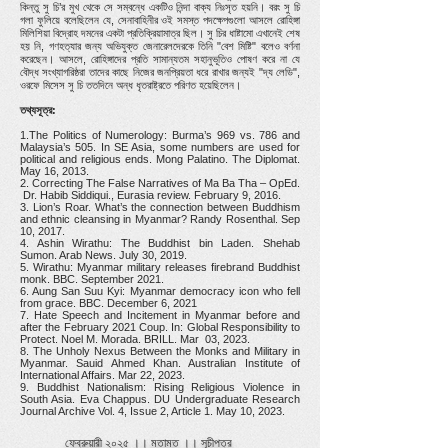
কিন্তু সু চি’র মুখ থেকে সে সম্বন্ধে একটিও নিন্দা বাক্য নিঃসৃত হয়নি। বরং সু চি
গলা ফুলিয়ে বলেছিলেন যে, সেনাবাহিনীর ওই সমস্ত পদক্ষেপগুলো আসলে রোহিঙ্গা
মিলিশিয়া বিদ্রোহ দমনের একটা প্রতিক্রিয়ামাত্র ছিল। সু চির ধাষ্টামো এখানেই শেষ
হয় নি, গণহত্যার জন্য অভিযুক্ত জেনারেলদেরকে তিনি "বেশ মিষ্টি" বলেও বর্ণনা
করেছেন। আসলে, রোহিঙ্গাদের প্রতি সামান্যতম সহানুভূতিও পোষণ করে না যে
বৌদ্ধ সংখ্যাগরিষ্ঠরা তাদের কাছে নিজের জনপ্রিয়তা ধরে রাখার জন্যই "দ্য লেডি",
ওরফে মিসেস সু চি ততদিনে অন্ধ ধৃতরাষ্ট্রতে পরিণত হয়েছিলেন।
তথ্যসূত্র:
1.The Politics of Numerology: Burma’s 969 vs. 786 and
Malaysia’s 505. In SE Asia, some numbers are used for
political and religious ends. Mong Palatino. The Diplomat.
May 16, 2013.
2. Correcting The False Narratives of Ma Ba Tha – OpEd.
Dr. Habib Siddiqui., Eurasia review. February 9, 2016.
3. Lion’s Roar. What’s the connection between Buddhism
and ethnic cleansing in Myanmar? Randy Rosenthal. Sep
10, 2017.
4. Ashin Wirathu: The Buddhist bin Laden. Shehab
Sumon. Arab News. July 30, 2019.
5. Wirathu: Myanmar military releases firebrand Buddhist
monk. BBC. September 2021.
6. Aung San Suu Kyi: Myanmar democracy icon who fell
from grace. BBC. December 6, 2021
7. Hate Speech and Incitement in Myanmar before and
after the February 2021 Coup. In: Global Responsibility to
Protect. Noel M. Morada. BRILL. Mar 03, 2023.
8. The Unholy Nexus Between the Monks and Military in
Myanmar. Sauid Ahmed Khan. Australian Institute of
International Affairs. Mar 22, 2023.
9. Buddhist Nationalism: Rising Religious Violence in
South Asia. Eva Chappus. DU Undergraduate Research
Journal Archive Vol. 4, Issue 2, Article 1. May 10, 2023.
ফেব্রুয়ারী ২০২৫ ।।
মতামত
।।
সূচীপত্র