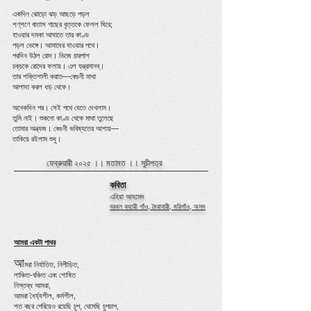
একদিন ঝোড়ো ঝড় আছড়ে পড়ল
শণ্‌শণে বাতাস গাছের বৃত্তকে ফেলল ঘিরে;
হাওয়ার দমকা আঘাতে তার কাণ্ড
পড়ল ভেঙ্গে। আমাদের যাওয়ার পথে।
পরদিন উঠল রোদ। ভিজে চারপাশ
চক্‌চকে রোদের ফলায়। এল যন্ত্রমানব্‌।
তার শক্তিশালী করাত—বেগুনী মাথা
আলাদা করল ধড় থেকে।
অনেকদিন পর। সেই পথে যেতে দেখলাম।
তুমি নাই। শুকনো কাণ্ড থেকে মাথা তুলেছে
তোমার অন্ত্যজ। বেগুনী ভবিষ্যতের আশায়—
তাকিয়ে রইলাম শুধু।
ফেব্রুয়ারী ২০২৫ ।।
মতামত
।।
সূচীপত্র
কবিতা
এহিয়া আহমেদ
বরথল কছারী গাঁও, মৈরাবারী, মরিগাঁও, অসম
আমরা একটা পাথর
আ
মরা নির্যাতিত, নিপীড়িত,
লাঞ্চিত-বঞ্চিত এবং শোষিত
নিস্তব্ধ আমরা,
আমরা ধৈর্য্যশীল, কর্মশীল,
শত বছর পেরিয়েও রয়েছি চুপ, থেমেছি চুপচাপ,