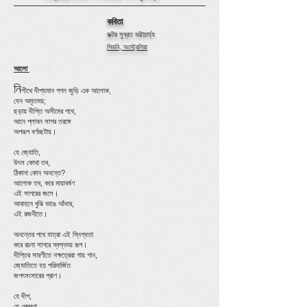
কবিতা
ডক্টর সুব্রত ভট্টা
চার্য্য
সিডনি, অস্ট্রেলিয়া
আলো
নি
শীথে দীপ্যমান গগন জুড়ি এক আলোক,
যেন অমৃতময়;
ছড়ায় দীপ্তি অসীমের পথে,
আনে প্লাবন সাগর তরঙ্গে
অপরূপ বর্ণচ্ছটায়।
হে জ্যোতি,
উৎস কোথা তব,
ঠিকানা কোন অনন্তে?
আলোক তব, করে মায়াবর্ষণ
এই সাগরের জলে।
আবাহনে বুঝি ভাঙে আঁধার,
এই রজনীতে।
অনন্তের পথে যাত্রা এই স্নিগ্ধতা
করে রচনা সাগরে স্বপ্নময় রূপ।
দীপ্তির সারণীতে নক্ষত্রেরা গায় গান,
জ্যোতিতে হয় পরিমার্জিত
জগৎসংসারের প্রাণ।
হে দীপ,
হে প্রেরণা,