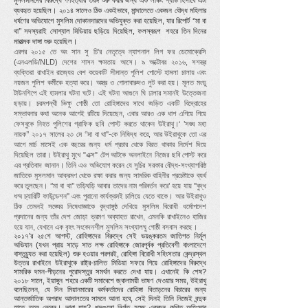
মুসলমানদের বিরুদ্ধে গণহত্যার তরঙ্গ শুরু করার জন্য এক লঞ্চিং প্যাড হিসাবে এটা
ব্যবহৃত হয়েছিল। ২০১৪ সালেও ঠিক একইভাবে, মান্দালেতে একজন বৌদ্ধ মহিলার
ধর্ষণের অভিযোগে মুসলিম দোকানদারদের অভিযুক্ত করা হয়েছিল, যার রিপোর্ট ‘’মা বা
থা’’ সদস্যরাই সোশ্যাল মিডিয়ায় ছড়িয়ে দিয়েছিল, ফলস্বরূপ শহরে তিন দিনের
মারাত্মক দাঙ্গা শুরু হয়েছিল।
এরপর ২০১৫ তে অং সান সু চি'র নেতৃত্বে ন্যাশনাল লিগ ফর ডেমোক্রেসি
(এনএলডি/NLD) দেশের শাসন ক্ষমতায় আসে। ৯ অক্টোবর ২০১৬, সশস্ত্র
ব্যক্তিরা রাখাইন রাজ্যের বেশ কয়েকটি সীমান্ত পুলিশ পোস্টে হামলা চালায় এবং
নয়জন পুলিশ কর্মীকে হত্যা করে। অস্ত্র ও গোলাবারুদও লুট করা হয়। মূলত মংডু
টাউনশিপে এই হামলার ঘটনা ঘটে। এই ঘটনা আগুনে ঘি ঢালার সমানই উত্তেজনা
ছড়ায়। চরমপন্থী ভিক্ষু গোষ্ঠী তো রোহিঙ্গাদের সাথে জড়িত একটি বিদ্রোহের
সম্ভাবনার কথা অনেক আগেই রটিয়ে দিয়েছেন, এবার আরও এক ধাপ এগিয়ে গিয়ে
ফেসবুকে নিহত পুলিশের গ্রাফিক ছবি পোস্ট করতে থাকেন উইরাথু।
‘ ’সঙ্ঘ মহা
নায়ক’’ ২০১৭ সালের ২৩ মে ‘’মা বা থা''-কে নিষিদ্ধ করে, আর উইরাথুকে তো এর
আগে মার্চ মাসেই এক বছরের জন্য ধর্ম প্রচার থেকে বিরত থাকার নির্দেশ দিয়ে
দিয়েছিল তারা। উইরাথু মুখে "এক্স" টেপ আটকে অনলাইনে নিজের ছবি পোস্ট করে
এর প্রতিবাদ জানান। তিনি এও অভিযোগ করেন যে সুচির সরকার বৌদ্ধ-সংখ্যাগরিষ্ঠ
জাতিকে মুসলমান আক্রমণ থেকে রক্ষা করার জন্য সামরিক বাহিনীর প্রচেষ্টাকে ব্যর্থ
করে তুলছেন। ‘’মা বা থা’’ তড়িঘড়ি আবার তাদের নাম পরিবর্তন করে’ হয়ে যায় ''বুদ্ধ
ধম্ম চ্যারিটি ফাউন্ডেশন'' এবং পুরানো কার্যক্রমই চালিয়ে যেতে থাকে। আর উইরাথুও
ঠিক তেমনই সঙ্ঘের নিষেধাজ্ঞাকে বৃদ্ধাঙ্গুষ্ঠ দেখিয়ে মুসলিম বিরোধী ধর্মোপদেশ
প্রদানের জন্য তাঁর দেশ জোড়া ভ্রমণ অব্যাহত রাখেন, এমনকি রাখাইনেও হাজির
হয়ে যান, যেখানে এক বৃহৎ সংবেদনশীল মুসলিম সংখ্যালঘু গোষ্ঠী বসবাস করছে।
২০১৭’র ২৫শে আগস্ট, রোহিঙ্গাদের বিরুদ্ধে সেই ভয়ঙ্করতম জাতিগত নির্মূল
অভিযান (যখন প্রায় সাড়ে সাত লক্ষ রোহিঙ্গাকে জোরপূর্বক প্রতিবেশী বাংলাদেশে
বাস্তুচ্যুত করা হয়েছিল) শুরু হওয়ার পরপরই, রোহিঙ্গা বিরোধী সহিংসতার কেন্দ্রস্থল
উত্তর রাখাইনে উইরাথুকে রাষ্ট্র-চালিত মিডিয়া সফরে গিয়ে রোহিঙ্গাদের বিরুদ্ধে
সামরিক দমন-পীড়নের পুরোদস্তুর সমর্থন করতে দেখা যায়।
এখানেই কি শেষ?
২০১৮ সালে, ইয়াঙ্গুন শহরে একটি সমাবেশে জ্বালাময়ী ভাষণ দেওয়ার সময়, উইরাথু
বলেছিলেন, যে দিন মিয়ানমারের কর্মকর্তাদের রোহিঙ্গা বিতাড়নের বিচারের জন্য
আন্তর্জাতিক অপরাধ আদালতের সামনে আনা হবে, সেই দিনই তিনি নিজেই বন্দুক
হাতে তুলে নেবেন। ভাবা যায়? শব্দগুলো নির্গত হচ্ছে একজন কথিত অহিংসার