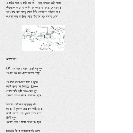
এ বাড়ির ডাল ও বাড়ি যায় না —বন্ধ হয়েছে কড়ি খেলা
কাঁচের চুরি কেনে না কেউ আর জমে না আগের সে মেলা।
ঘুচে গেছে কবে শাস্ত্র রসনা টিভি মোবাইলে আটকে চোখ
কংক্রিট বুকে নাগরিক গ্রাম ইতিহাস মুখে লুকায় শোক।
কবিতা/গান
কে
বলে ফাগুন মাসে ফোটে শুধু ফুল
দেখোনি কি ঝরে যেতে পলাশ শিমুল।
দেখেছো রঙের মেলা ফাগুন জুড়ে
কতটা হৃদয় কার গিয়েছে পুড়ে—
দেখতে যদি তুমি ভেঙে যেত ভুল
কে বলে ফাগুন মাসে ফোটে শুধু ফুল।
শুনেছো কোকিলের কুহু কুহু গান
বোঝো নি বুকেতে তার কত অভিমান।
কতটা বেদনা পেলে ধূলায় লুটায় বলো
বিরহী বকুল
কে বলে ফাগুন মাসে ফোটে শুধু ফুল।
ফাগুনের কি যে জ্বালা রাধাই জানে