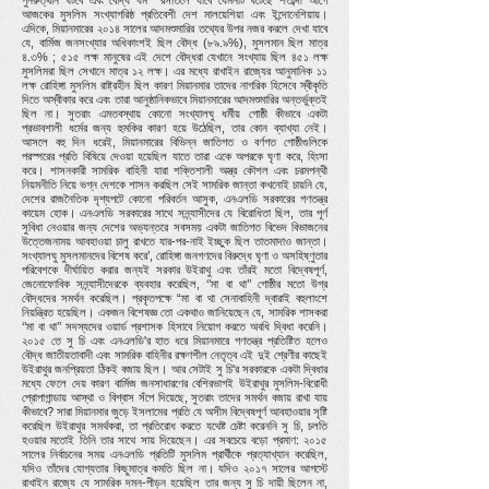
পুনরুত্থান ঘটবে এবং বৌদ্ধ ধর্ম রসাতলে যাবে যেমনটি ঘটেছে শতাব্দী আগে
আজকের মুসলিম সংখ্যাগরিষ্ঠ প্রতিবেশী দেশ মালয়েশিয়া এবং ইন্দোনেশিয়ায়।
এদিকে, মিয়ানমারের ২০১৪ সালের আদমশুমারির তথ্যের উপর নজর করলে দেখা যাবে
যে, বার্মিজ জনসংখ্যার অধিকাংশই ছিল বৌদ্ধ (৮৯.৯%), মুসলমান ছিল মাত্র
৪.৩% ; ৫১৫ লক্ষ মানুষের এই দেশে বৌদ্ধরা যেখানে সংখ্যায় ছিল ৪৫১ লক্ষ
মুসলিমরা ছিল সেখানে মাত্র ১২ লক্ষ। এর মধ্যে রাখাইন রাজ্যের আনুমানিক ১১
লক্ষ রোহিঙ্গা মুসলিম রাষ্ট্রহীন ছিল কারণ মিয়ানমার তাদের নাগরিক হিসেবে স্বীকৃতি
দিতে অস্বীকার করে এবং তারা আনুষ্ঠানিকভাবে মিয়ানমারের আদমশুমারির অন্তর্ভুক্তই
ছিল না। সুতরাং এমতবস্থায় কোনো সংখ্যালঘু ধর্মীয় গোষ্ঠী কীভাবে একটা
প্রভাবশালী ধর্মের জন্য হুমকির কারণ হয়ে উঠেছিল, তার কোন ব্যাখ্যা নেই।
আসলে বহু দিন ধরেই, মিয়ানমারের বিভিন্ন জাতিগত ও বর্ণগত গোষ্ঠীগুলিকে
পরস্পরের প্রতি বিষিয়ে দেওয়া হয়েছিল যাতে তারা একে অপরকে ঘৃণা করে, হিংসা
করে। শাসনকারী সামরিক বাহিনী যারা শক্তিশালী অস্ত্র কৌশল এবং চরমপন্থী
নিয়মনীতি নিয়ে ভগ্ন দেশকে শাসন করছিল সেই সামরিক জান্তা কখনোই চায়নি যে,
দেশের রাজনৈতিক দৃশ্যপটে কোনো পরিবর্তন আসুক, এনএলডি সরকারের গণতন্ত্র
কায়েম হোক। এনএলডি সরকারের সাথে সন্ন্যাসীদের যে বিরোধিতা ছিল, তার পূর্ণ
সুবিধা নেওয়ার জন্য দেশের অভ্যন্তরে সবসময় একটা জাতিগত বিভেদ বিভাজনের
উত্তেজনাময় আবহাওয়া চালু রাখতে যার-পর-নাই ইচ্ছুক ছিল তাতমাদাও জান্তা।
সংখ্যালঘু মুসলমানদের বিশেষ করে’, রোহিঙ্গা জনগণদের বিরুদ্ধে ঘৃণা ও অসহিষ্ণুতার
পরিবেশকে দীর্ঘায়িত করার জন্যই সরকার উইরাথু এবং তাঁরই মতো বিদ্বেষপূর্ণ,
জেনোফোবিক সন্ন্যাসীদেরকে ব্যবহার করেছিল, ‘’মা বা থা’’ গোষ্ঠীর মতো উগ্র
বৌদ্ধদের সমর্থন করেছিল। প্রকৃতপক্ষে “মা বা থা সেনাবাহিনী দ্বারাই বহুলাংশে
নিয়ন্ত্রিত হয়েছিল। একজন বিশেষজ্ঞ তো একথাও জানিয়েছেন যে, সামরিক শাসকরা
‘’মা বা থা’’ সদস্যদের ওয়ার্ড প্রশাসক হিসাবে নিয়োগ করতে অবধি দ্বিধা করেনি।
২০১৫ তে সু চি এবং এনএলডি'র হাত ধরে মিয়ানমারে গণতন্ত্র প্রতিষ্টিত হলেও
বৌদ্ধ জাতীয়তাবাদী এবং সামরিক বাহিনীর রক্ষণশীল নেতৃত্ব এই দুই শ্রেণীর কাছেই
উইরাথুর জনপ্রিয়তা ঠিকই বজায় ছিল। আর সেটাই সু চি'র সরকারকে একটা দ্বিধার
মধ্যে ফেলে দেয় কারণ বার্মিজ জনসাধারণের বেশিরভাগই উইরাথুর মুসলিম-বিরোধী
প্রোপাগান্ডায় আস্থা ও বিশ্বাস সঁপে দিয়েছে, সুতরাং তাদের সমর্থন বজায় রাখা যায়
কীভাবে? সারা মিয়ানমার জুড়ে ইসলামের প্রতি যে অসীম বিদ্বেষপূর্ণ আবহাওয়ার সৃষ্টি
করেছিল উইরাথুর সমর্থকরা, তা প্রতিরোধ করতে যথেষ্ট চেষ্টা করেননি সু চি, চলতি
হওয়ার মতোই তিনি তার সাথে সায় দিয়েছেন। এর সবচেয়ে বড়ো প্রমাণ: ২০১৫
সালের নির্বাচনের সময় এনএলডি প্রতিটি মুসলিম প্রার্থীকে প্রত্যাখ্যান করেছিল,
যদিও তাঁদের যোগ্যতার কিছুমাত্র কমতি ছিল না। যদিও ২০১৭ সালের আগস্টে
রাখাইন রাজ্যে যে সামরিক দমন-পীড়ন হয়েছিল তার জন্য সু চি দায়ী ছিলেন না,