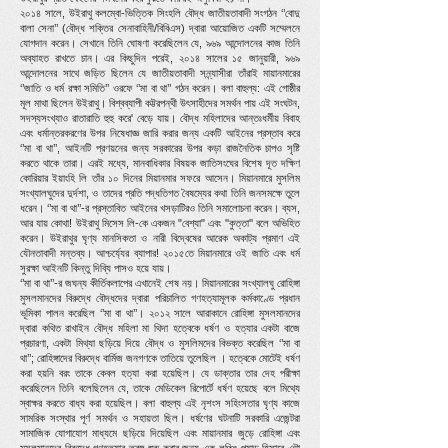
২০১৪ সালে, উইরাথু কলম্বো-ভিত্তিক সিংহলি বৌদ্ধ জাতীয়তাবাদী সংগঠন ‘’বোদু
বালা সেনা’’ (বৌদ্ধ শক্তির সেনাবাহিনী/বিবিএস) দ্বারা আয়োজিত একটি সম্মেলনে
যোগদান করেন। সেখানে তিনি ঘোষণা করেছিলেন যে, ৯৬৯ আন্দোলনের কাজ তিনি
অব্যাহত রাখতে চান। এর কিছুদিন পরেই, ২০১৪ সালের ১৫ জানুয়ারী, ৯৬৯
আন্দোলনের সাথে জড়িত ছিলেন যে জাতীয়তাবাদী সন্ন্যাসীরা তাঁরাই মায়ানমারের
‘’জাতি ও ধর্ম রক্ষা সমিতি’’ ওরফে ‘’মা বা থা’’ গঠন করেন। বলা বাহুল্য: এই গোষ্ঠীর
মূল মাথা ছিলেন উইরাথু। বিশ্বব্যাপী কট্টরপন্থী উৎসাহীদের সমর্থন পায় এই সংঘটন,
সদস্যসংখ্যাও রাতারাতি হুহু করে' বেড়ে যায়। বৌদ্ধ মহিলাদের আন্তঃধর্মীয় বিবাহ
এবং ধর্মান্তরকরণের উপর নিষেধাজ্ঞ জারি করার জন্য একটি আইনের প্রস্তাব করে
‘’মা বা থা’’, আইনটি প্রণয়নের জন্য সরকারের উপর কড়া রাজনৈতিক চাপও সৃষ্টি
করতে থাকে তারা। এরই মধ্যে, মানবাধিকার বিষয়ক জাতিসংঘের বিশেষ দূত দক্ষিণ
কোরিয়ার ইয়াংহি লি তাঁর ১০ দিনের মিয়ানমার সফরে আসেন। মিয়ানমারে মুসলিম
সংখ্যালঘুদের দুর্দশা, ও তাদের প্রতি পদ্ধতিগত বৈষম্যের কথা তিনি জনসমক্ষে তুলে
ধরেন। ‘’মা বা থা’’-র প্রস্তাবিত আইনের খসড়াটিরও তিনি সমালোচনা করেন। ব্যস,
আর যায় কোথা! উইরাথু মিসেস লি-কে একজন "বেশ্যা" এবং ''কুত্তা'' বলে অভিহিত
করেন। উইরাথুর ঘৃণ্য মানসিকতা ও নারী বিদ্বেষের আরেক অকাট্য প্রমাণ এই
যৌনতাবাদী মন্তব্য। আশ্চর্য্যের ব্যাপার! ২০১৫তে মিয়ানমারে ওই জাতি এবং ধর্ম
সুরক্ষা আইনটি কিন্তু দিব্যি পাসও হয়ে যায়।
‘’মা বা থা’’-র জঘন্য কীর্তিকলাপের এখানেই শেষ নয়। মিয়ানমারের সংখ্যালঘু রোহিঙ্গা
মুসলমানদের বিরুদ্ধে বৌদ্ধদের দ্বারা পরিচালিত গণহত্যামূলক কর্মকাণ্ডে প্রধান
ভূমিকা পালন করেছিল ‘’মা বা থা’’। ২০১২ সালে আরাকানে রোহিঙ্গা মুসলমানদের
দ্বারা কথিত রাখাইন বৌদ্ধ মহিলা মা থিদা হত্বেকে ধর্ষণ ও হত্যার একটা বাজে
প্রচারণা, একটা মিথ্যা ছড়িয়ে দিয়ে বৌদ্ধ ও মুসলিমদের বিভক্ত করেছিল ‘’মা বা
থা’’; রোহিঙ্গাদের বিরুদ্ধে বার্মিজ জনগণকে তাতিয়ে তুলেছিল । হত্বেকে মোটেই ধর্ষণ
করা হয়নি বরং তাকে কেবল হত্যা করা হয়েছিল। যে ডাক্তার তার দেহ পরীক্ষা
করেছিলেন তিনি বলেছিলেন যে, তাকে মেডিকেল রিপোর্টে ধর্ষণ হয়েছে বলে মিথ্যে
স্বাক্ষর করতে বাধ্য করা হয়েছিল। বলা বাহুল্য এই নৃশংস সহিংসতার ঘৃণ্য কাজে
সামরিক সংস্থার পূর্ণ সমর্থন ও সহায়তা ছিল। ধর্ষণের ঘটনাটি সরকারি এজেন্টরা
সামাজিক যোগাযোগ মাধ্যমে ছড়িয়ে দিয়েছিল এবং মায়ানমার জুড়ে রোহিঙ্গা এবং