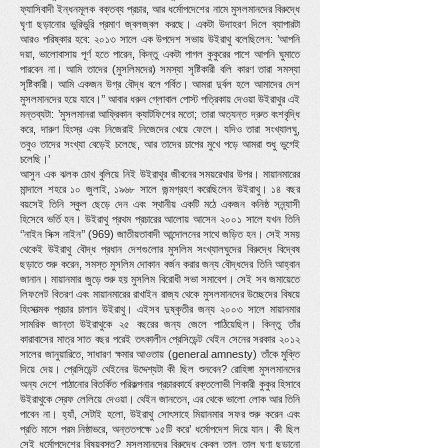
ফ্যাসিবাদী ইন্ধনমূলক বক্তব্য প্রচার, আর ধর্মোপদেশের নামে মুসলমানদের বিরুদ্ধে
ঘৃণা ছড়ানোর ভুরিভুরি প্রমাণ জ্বলজ্বল করছে। একটা উদাহরণ দিলে ব্যাপারটা
আরও পরিষ্কার হবে: ২০১৩ সালে এক উপদেশ সভায় উইরাথু বলেছিলেন: ’আপনি
দয়া, ভালোবাসায় পূর্ণ হতে পারেন, কিন্তু একটা পাগল কুকুরের পাশে আপনি ঘুমাতে
পারবেন না। আমি তাদের (মুসলিমদের) সমস্যা সৃষ্টিকারী বলি কারণ তারা সমস্যা
সৃষ্টিকারী। আমি একজন উগ্র বৌদ্ধ বলে গর্বিত। আমরা দুর্বল হলে আমাদের দেশ
মুসলমানদের হয়ে যাবে।’’ আবার ধরুন গ্লোবাল পোস্ট পত্রিকায় দেওয়া উইরাথুর এই
মন্তব্যটা: ’মুসলমানরা আফ্রিকান ক্যাটফিশের মতো; তারা অত্যন্ত দ্রুত বংশবৃদ্ধি
করে, দারুণ হিংস্র এবং নিজেরাই নিজেদের খেয়ে ফেলে। যদিও তারা সংখ্যালঘু,
তবুও তাদের সংখ্যা বেড়েই চলেছে, আর তাদের চাপের মুখে পড়ে আমরা শুধু ভুগেই
চলেছি।’
আসুন এক ঝলক চোখ বুলিয়ে নিই উইরাথুর জীবনের সময়রেখার উপর। মায়ানমারের
মান্দালে শহরে ১০ জুলাই, ১৯৬৮ সালে জন্মগ্রহণ করেছিলেন উইরাথু। ১৪ বছর
বয়সেই তিনি স্কুল ছেড়ে দেন এবং স্থানীয় একটি মঠে একজন কনিষ্ঠ সন্ন্যাসী
হিসেবে ভর্তি হন। উইরাথু প্রথম প্রচারের আলোয় আসেন ২০০১ সালে যখন তিনি
‘’নাইন সিক্স নাইন’’ (969) জাতীয়তাবাদী আন্দোলনের সাথে জড়িত হন। সেই সময়
থেকেই উইরাথু বৌদ্ধ প্রধান দেশগুলোর মুসলিম সংখ্যালঘুদের বিরুদ্ধে বিদ্বেষ
ছড়াতে শুরু করেন, সমস্ত মুসলিম দোকান বর্জন করার জন্য বৌদ্ধদের তিনি আহ্বান
জানান। মায়ানমার জুড়ে শুরু হয় মুসলিম বিরোধী সভা সমাবেশ। সেই সব জমায়েতে
লিফলেট বিতরণ এবং মায়ানমারের রাখাইন রাজ্য থেকে মুসলমানদের উচ্ছেদের বিষয়ে
হিংসাত্মক প্রচার চালান উইরাথু। এইসব দুষ্কৃতীর জন্য ২০০৩ সালে মায়ানমার
সামরিক জান্তা উইরাথুকে ২৫ বছরের জন্য জেলে পাঠিয়েছিল। কিন্তু তাঁর
কারাবাসের মাত্র সাত বছর পরেই তৎকালীন প্রেসিডেন্ট থেইন সেনের সরকার ২০১২
সালের জানুয়ারিতে, সাধারণ ক্ষমার আওতায় (general amnesty) তাঁকে মুক্তি
দিয়ে দেয়। প্রেসিডেন্ট থেইনের উদ্দেশ্যটা কী ছিল শুনবেন? রোহিঙ্গা মুসলমানদের
অন্য দেশে পাঠানোর বিতর্কিত পরিকল্পনার প্রচারকার্যে রক্তলোভী শিকারী কুকুর হিসাবে
উইরাথুকে স্রেফ লেলিয়ে দেওয়া। থেইন জানতেন, এর থেকে ভালো লোক আর তিনি
পাবেন না। হ্যাঁ, সেটাই হলো, উইরাথু সোৎসাহে মিয়ানমার সফর শুরু করেন এবং
প্রতি মাসে পরম নিষ্ঠাভরে, অন্ততপক্ষে ১৫টি করে’ ধর্মোপদেশ দিয়ে যান। কী ছিল
সেই ধর্মোপদেশের বিষয়বস্তু? মুসলমানদের বিরুদ্ধে কেবল তাল তাল ঘৃণা ছড়ানো