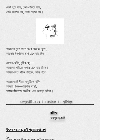
কেউ ছুঁয়ে যায়, কেউ এড়িয়ে যায়,
কেউ ভাঙতে চায়, কেউ গড়তে চায়।
আমাদের বুকে লেগে থাকে সময়ের ধুলো,
আলোর উষ্ণতায় ছাপ রেখে যায় দিন।
মেঘের ফোঁটা, বৃষ্টির রেণু—
আমাদের শরীরের ওপরে রেখে যায় চিহ্ন।
আমরা জেগে থাকি পাহাড়ে, নদীর পাশে,
আমরা ভাঙি ধীরে, তবু টিকে থাকি,
আমরা পাথর—শতাব্দীর সাক্ষী,
আমরা স্থিরতার প্রতীক, এক অনন্ত আঁচল।
ফেব্রুয়ারী ২০২৫ ।।
মতামত
।।
সূচীপত্র
কবিতা
দেবার্ঘ্য মুখার্জী
উৎসব সব শেষ, তাই পড়ার বোঝা বেশ
উ
ৎসবের সব দিনগুলো শেষ, খুশিতে মোড়া ক্ষণ,