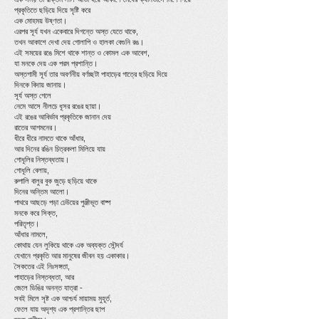
প্রকৃতিতে ছড়িয়ে দিয়ে সৃষ্টি করে
এক মোহময় উষ্ণতা।
এরপর সূর্য যখন একেবারে দিগন্তে অস্ত যেতে থাকে,
তখন আকাশে দেখা দেয় গোলাপি ও হালকা বেগুনি রঙ।
এই সময়ের রঙে মিশে থাকে শান্ত ও কোমল এক আবেশ,
যা মনকে দেয় এক পরম প্রশান্তি।
অস্তগামী সূর্য তার অবর্ণনীয় বর্ণচ্ছটা পাহাড়ের গাত্রে ছড়িয়ে দিয়ে
দিনকে বিদায় জানায়।
সূর্য অস্ত গেলে
নেমে আসে নীলচে ধূসর রঙের ছায়া।
এই রঙের আবির্ভাব প্রকৃতিকে জানান দেয়
রাতের আগমনের।
ধীরে ধীরে নামতে থাকে আঁধার,
আর দিনের রঙিন চিত্রকলা মিলিয়ে যায়
গোধূলির নিস্তব্ধতায়।
গোধূলি বেলায়,
রুপালি বালুর বুক জুড়ে ছড়িয়ে থাকে
দিনের অন্তিম আলো।
পাথরে আছড়ে পড়া ঢেউয়ের পুঞ্জীভূত বাষ্প
মনকে করে সিক্ত,
পরিতৃপ্ত।
আঁধার নামলে,
কোথায় যেন লুকিয়ে থাকে এক অব্যক্ত সৌন্দর্য
যেখানে প্রকৃতি আর মানুষের জীবন হয় একাকার।
সৈকতের এই নিঃসঙ্গতা,
পাহাড়ের নিস্তব্ধতা, আর
জেলে ডিঙির অনন্ত যাত্রা -
সবই মিলে সৃষ্ট এক আশ্চর্য মায়াময় মুহূর্ত,
ফেলে যায় অদৃশ্য এক প্রশান্তির ছাপ