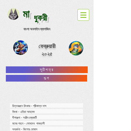
মা
ধুকরী
বাংলা অনলাইন ম্যাগাজিন
ফেব্রুয়ারী
২০২৫
সূচীপত্র
গল্প
চিত্তরঞ্জনে চিৎকার - শ্রীকান্ত দাস
বিধবা - এহিয়া আহমেদ
দীপাঞ্জনা - সঞ্জীব চক্রবর্তী
মনের গহনে - সোমদেব পাকড়াশী
সম্বর্ধনা - কিশোর ঘোষাল