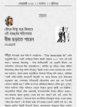
ফেব্রুয়ারী ২০২৫ ।।
মতামত
।।
সূচীপত্র
প্রবন্ধ
বৌদ্ধ ভিক্ষু হয়ে কিভাবে
এই ভয়ঙ্কর সহিংসতার
বীজ ছড়াতে পারেন
নূপুর রায়চৌধুরী
কা
উন্টি লাইব্রেরি থেকে সিডি-টা পেয়েছিলাম - ''The Venerable W.'' একটা
ডকুমেন্টারি ফিল্ম। ফরাসি চলচ্চিত্র নির্মাতা বারবেট শ্রোডার ২০১৭ সালে এটা তৈরি
করেন। চমকপ্রদ বিষয়বস্তু - উগ্র জাতীয়তাবাদী এক সন্ন্যাসী কীভাবে এক
ঐতিহাসিক সহিংসতার বীজ ছড়িয়েছিলেন। কাহিনীর মূল চরিত্র গেরুয়া পরিহিত
মিয়ানমারের বৌদ্ধ ভিক্ষু আশিন উইরাথু। ফিল্মটা দেখতে দেখতে হতভম্ব হয়ে গেলাম:
ভরা সমাবেশে, হাজার হাজার অনুসারীদের উদ্দেশ্যে উইরাথু দাবি করছেন, রোহিঙ্গারা
"একটি সৌদি-সমর্থিত বাংলাদেশী বিদ্রোহী দল যাদের উদ্দেশ্য হলো মিয়ানমারে
অনুপ্রবেশ করা, সেখানকার ঐতিহ্যবাহী বৌদ্ধধর্মকে ধ্বংস করা এবং ইসলামী
খেলাফত প্রতিষ্ঠা করা।" বার্মিজ জনগণকে রোহিঙ্গাদের বিরুদ্ধে খেপিয়ে তুলে, ঘৃণাপূর্ণ,
সহিংস জাতিগত নির্মূল অভিযানে নেতৃত্ব দিচ্ছেন বুদ্ধের পূজারী এক ত্রিচীবর।
আন্তর্জাতিক মিডিয়া তাঁকে চরমপন্থী, ইসলামফোবিক হিসাবে চিহ্নিত করেছে।
আল-কায়েদার প্রয়াত কুখ্যাত নেতার কথা মনে আছে? হ্যাঁ, হ্যাঁ, ওসামা বিন
লাদেন? ঠিক ধরেছেন। লাদেনের সাথে নাম মিলিয়ে উইরাথুকে আখ্যা দেওয়া হয়েছে
"বৌদ্ধ বিন লাদেন"। কি বিশ্বাস হচ্ছে না? ভাবছেন গুজব? মোটেই তাই নয়। তাঁর
বিরুদ্ধে মুসলিম বিরোধী লিফলেট বিতরণ, মুসলমানদের উচ্ছেদের বিষয়ে অগণিত