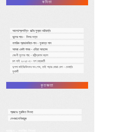
কবিতা
আলো/প্রশান্তি- ডক্টর সুব্রত ভট্টাচার্য্য
ভুলের পরে - নিলয় দত্ত
নাগরিক গ্রাম/কবিতা-গান - সুকান্ত পাল
আমরা একটা পাথর - এহিয়া আহমেদ
বেগুনী ফুলের গাছ - রথীন্দ্রনাথ বড়াল
চল যাই ২০২৫-এ - যশ চক্রবর্তী
দুগগা মাইকি/উৎসব সব শেষ, তাই পড়ার বোঝা বেশ - দেবার্ঘ্য
মুখার্জী
কৃতজ্ঞতা
প্রচ্ছদঃ সুরজিত সিনহা
লেখক/লেখিকাবৃন্দ
প্রচ্ছদ - সুরজিৎ সিনহা ​