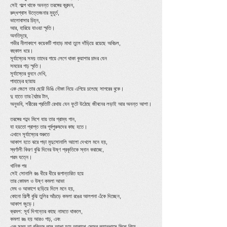
সেই গল্পে থাকে অনন্ত তরঙ্গের ক্রন্দন,
রুদ্ধশ্বাস উত্তেজনার মুহূর্ত,
ভালোবাসার চিহ্ন,
আর, হারিয়ে যাওয়া স্মৃতি।
অনতিদূরে,
গভীর নীলাকাশে কয়েকটি পাহাড় মাথা তুলে দাঁড়িয়ে রয়েছে অবিচল,
বহুকাল ধরে।
সূর্যাস্তের সময় তাদের গায়ে লেগে থাকা কুয়াশার চাদর যেন
সময়ের গাঢ় স্মৃতি।
সূর্যাস্তের বুননে দেখি,
পাহাড়ের ছায়ায়
এক জেলে তার ছোট্ট ডিঙি নৌকা নিয়ে এগিয়ে চলেছে সাগরের বুকে।
দু হাতে তার বৈঠার টান,
অনুভবি, শরীরের প্রতিটি রেখায় যেন ফুটে উঠেছে জীবনের লড়াই আর অনন্ত আশা।
তরঙ্গের শব্দে মিশে যায় তার গ্রাম্য গান,
যা হয়তো প্রাপ্ত তার পূর্বপুরুষদের কাছ হতে।
এখানে সূর্যাস্তের শুরুতে
আকাশ হতে ঝরে পড়া মৃদুসোনালি আলো দেখলে মনে হয়,
স্বর্ণালী কিরণ বুঝি দিনের উষ্ণ প্রকৃতিকে স্নান করাচ্ছে,
পরম যত্নে।
খানিক পর
সেই সোনালি রঙ ধীরে ধীরে রূপান্তরিত হয়ে
তার কোমল ও উষ্ণ কমলা আভা
মেঘ ও আকাশে ছড়িয়ে দিলে মনে হয়,
কোনো শিল্পী বুঝি তুলির আঁচড়ে কমলা রঙের আলপনা এঁকে দিচ্ছেন,
আকাশ জুড়ে।
ক্রমশ: সূর্য দিগন্তের কাছে নামতে থাকলে,
কমলা রঙ হয় আরও গাঢ়, এবং
এক সময় তা রক্তিম লাল আভা হয়ে আকাশে মেঘের ক্যানভাসে মিশে গিয়ে