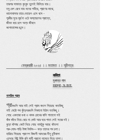
তারপর সামান্য বুদ্বুদ তুলেই মিলিয়ে যায়।
তবু রেশ রেখে যায় মনের গভীরে, প্রাণের মাঝে,
ভালোবাসার তারে দোয়েল এসে বসে -
পূরবীর সুরে মূর্ছনা ওঠে অস্তাচলের প্রান্তে,
জীবন বয়ে চলে অন্য জীবনে
কপোতাক্ষের ছন্দে।
ফেব্রুয়ারী ২০২৫ ।।
মতামত
।।
সূচীপত্র
কবিতা
সুকান্ত পাল
ফরাক্কা, পঃ বাংলা
নাগরিক গ্রাম
গ্রা
মগুলি আর নাই সেই গ্রাম বদলে গিয়েছে কতকিছু
নাই মেঠো পথ কুঁড়েঘরগুলি নিকানো উঠান যতকিছু।
গেছে একতারা গুবা ও খমক চোখের বালি পাতানো সই
বাঁক কাঁধে নিয়ে বেচে না কেউ আর ঘরে পাতা সেই সরের দই।
বুড়ো বটগাছ কেটে নিয়ে গেছে নামটুকু আছে বটতলা
গরু-মোষ-গাড়ি টাঙ্গা টমটম— বন্ধ তাদের পথ চলা।
হারিয়ে গিয়েছে প্রাণেশ বিজলী আদরের দীনু চুনীবালা
এসেছে বিট্টু বিকি রনি মাহী পুরানো নামেতে দিয়ে তালা।