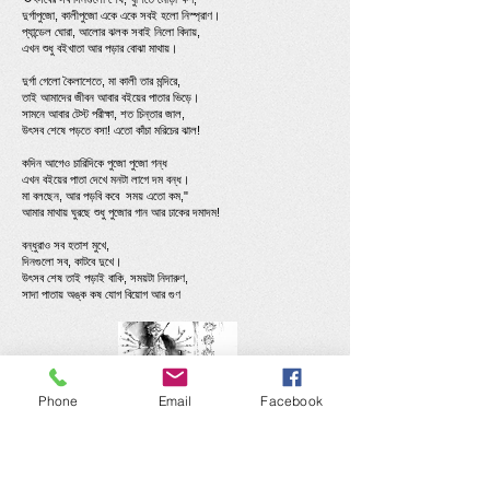
দুর্গাপুজো, কালীপুজো একে একে সবই হলো নিস্প্রাণ।
প্যান্ডেল ঘোরা, আলোর ঝলক সবাই নিলো বিদায়,
এখন শুধু বইখাতা আর পড়ার বোঝা মাথায়।
দুর্গা গেলো কৈলাশেতে, মা কালী তার মন্দিরে,
তাই আমাদের জীবন আবার বইয়ের পাতার ভিড়ে।
সামনে আবার টেস্ট পরীক্ষা, শত চিন্তার জাল,
উৎসব শেষে পড়তে বসা! এতো কাঁচা মরিচের ঝাল!
কদিন আগেও চারিদিকে পুজো পুজো গন্ধ
এখন বইয়ের পাতা দেখে মনটা লাগে দম বন্ধ।
মা বলছেন, আর পড়বি কবে সময় এতো কম,"
আমার মাথায় ঘুরছে শুধু পুজোর গান আর ঢাকের দমাদম!
বন্ধুরাও সব হতাশ মুখে,
দিনগুলো সব, কাটবে দুখে।
উৎসব শেষ তাই পড়াই বাকি, সময়টা নিদারুণ,
সাদা পাতায় অঙ্ক কষ যোগ বিয়োগ আর গুণ
Phone
Email
Facebook
দুগগা মাইকি
আ
শ্বিনের এই শারদপ্রাতে
পড়াশোনা সব উঠল লাটে