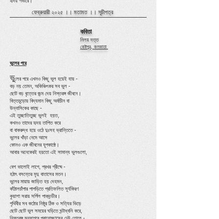
হৃদয় গভীরে।
ফেব্রুয়ারী ২০২৫ ।।
মতামত
।।
সূচীপত্র
কবিতা
নিলয় দত্ত
কেষ্টপুর, কলকাতা
ভুলের পরে
ভু
লের পরে এখনও কিছু ভুল হয়েই যায় -
বড় নয় তেমন, অকিঞ্চিৎকর সব ভুল -
ছোট বড় বৃত্তের জন্ম দেয় নিস্তরঙ্গ জীবনে।
বিত্তচূড়োয় বিদ্যমান কিছু অর্বাচীন বা
উন্নাসিকের কাছে -
এই তুচ্ছাতিতুচ্ছ ভুলই হয়ত,
কখনও তাদের হৃদয় তাপিত করে
বা বাকরুদ্ধ হয়ে ওঠে দুঃসহ ভ্রান্তিতে -
ভুলের খাঁড়া নেমে আসে
কোনও এক জীবনের যূপকাষ্ঠে।
আবার অনেকেরই হয়তো
এই সামান্য ভুলগুলো,
বেশ ভালোই লাগে, প্রখর গ্রীষ্মে -
হঠাৎ বসন্তের মৃদু বাতাসের মতন।
ভুলের মায়ায় জাড়িত হয় দেহমন,
কাঁঠালচাঁপার পাপড়িতে প্রতিফলিত সূর্যকিরণ
কুয়াশা সরায় সর্পিল পাকদন্ডীর।
পৃথিবীর সব কঠোর নিষ্ঠূর ঠিক ও সত্যির ভিড়ে
ছোট ছোট ভুল সময়ের ঘড়িতে ঘন্টাধ্বনি করে,
নিস্তরঙ্গ মনসাগরে প্রানোচ্ছাসের ঢেউ তোলে -