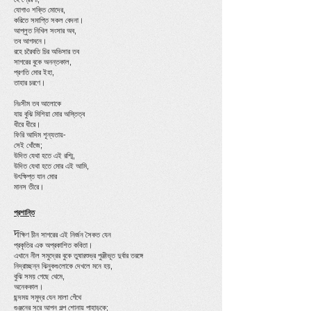
যোগাও শক্তি মোদের,
করিতে সমাপ্তি সকল বেদনা।
আপ্লুত নিখিল সংসার অব,
তব আগমনে।
রহে চরৈবতি চির অভিসার তব
সাগরের বুকে অনন্তকাল,
প্রণতি মোর ইহা,
তাহার চরণে।
নিঃসীম তব আলোকে
যায় বুঝি মিশিয়া মোর অস্তিত্ব
ধীরে ধীরে।
ফিরি আদিম শূন্যতায়-
সেই খোঁজে;
উদিত যেথা হতে এই রশ্মি,
উদিত যেথা হতে মোর এই আমি,
উৎক্ষিপ্ত যান মোর
মানস তীরে।
প্রশান্তি
দ
ক্ষিণ চীন সাগরের এই নির্জন সৈকত যেন
প্রকৃতির এক অপ্রকাশিত কবিতা।
এখানে নীল সমুদ্রের বুকে তুষারশুভ্র পুঞ্জীভূত দুর্বার তরঙ্গে
নিদ্রাচ্ছন্ন ঝিনুকগুলোকে দেখলে মনে হয়,
বুঝি সময় গেছে থেমে,
অনেককাল।
ছন্দময় সমুদ্র যেন মালা গেঁথে
গুঞ্জনের সুরে আপন গল্প শোনায় পাহাড়কে;