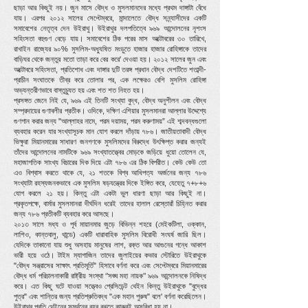
ছাড়া আর কিছুই নয়। জুন মাসে বৌদ্ধ ও মুসলমানদের মধ্যে প্রথম দাঙ্গাটা বেঁধে
যায়। এরপর ২০১২ সালের সেপ্টেম্বরে, মান্দালেতে বৌদ্ধ সন্ন্যাসীদের একটি
সমাবেশের নেতৃত্ব দেন উইরাথু। উইরাথুর দলপতিত্বে ৯৬৯ আন্দোলনের নৃশংস
সহিংসতা বহুগুণ বেড়ে যায়। সমাবেশের ঠিক পরের মাস অক্টোবরের ৩০ তারিখে,
রাখাইন রাজ্যের ৯০% মুসলিম-অধ্যুষিত মংড়ুতে হাজার হাজার রোহিঙ্গাকে তাদের
বাড়িঘর থেকে জন্তুর মতো তাড়া করে বের করে' দেওয়া হয়। ২০১২ সালের জুন এবং
অক্টোবরে সহিংসতা, প্রতিশোধ এবং দাঙ্গার দুটি তরঙ্গ প্রধান বৌদ্ধ দেশটিতে শতাব্দী-
প্রাচীন সংঘাতকে তীব্র করে তোলার পর, এক লক্ষেরও বেশি মুসলিম রোহিঙ্গা
অভ্যন্তরীণভাবে বাস্তুচ্যুত হয় এবং শত শত নিহত হয়।
প্রসঙ্গত জেনে নিই যে, ৯৬৯ এই তিনটি সংখ্যা বুদ্ধ, বৌদ্ধ অনুশীলন এবং বৌদ্ধ
সম্প্রদায়ের গুণাবলীর প্রতীক। ওদিকে, দক্ষিণ এশিয়ার মুসলমানরা আল্লার উদ্দেশ্যে
গুণগান করার জন্য "আল্লাহর নামে, পরম দয়াময়, পরম করুণাময়” এই শব্দবন্ধগুলো
ব্যবহার করেন যার সংখ্যাসূচক মান যোগ করলে দাঁড়ায় ৭৮৬। জাতীয়তাবাদী বৌদ্ধ
ভিক্ষুরা মিয়ানমারের সাধারণ জনগণকে মুসলিমদের বিরুদ্ধে উৎক্ষিপ্ত করার জন্যই
তাঁদের আন্দোলনের নামটিকে ৯৬৯ সংখ্যাতত্ত্বের মোড়কে জড়িয়ে ধুয়ো তোলেন যে,
মহাজাগতিক সাংখ্য বিচারের দিক দিয়ে এটা ৭৮৬ এর ঠিক বিপরীত। কেউ কেউ তো
এও বিশ্বাস করতে থাকে যে, ২১ শতকে বিশ্ব আধিপত্য অর্জনের জন্য ৭৮৬
সংখ্যাটা রহস্যজনকভাবে এক মুসলিম ষড়যন্ত্রের দিকে ইঙ্গিত করে, যেহেতু ৭+৮+৬
যোগ করলে ২১ হয়। কিন্তু এটা একটা ভুল ধারণা ছাড়া আর কিছুই না।
প্রকৃতপক্ষে, বার্মার মুসলমানরা দীর্ঘদিন ধরেই তাদের হালাল রেস্তোরাঁ চিহ্নিত করার
জন্য ৭৮৬ প্রতীকটি ব্যবহার করে আসছে।
২০১৩ সালে মধ্য ও পূর্ব মায়ানমার জুড়ে বিভিন্ন শহরে (মেইকটিলা, ওক্কান,
লাশিও, কান্তবালু, থান্ডে) একটি ধারাবাহিক মুসলিম বিরোধী সংঘর্ষ জারি ছিল।
যেদিকে তাকানো যায় শুধু অসহায় মানুষের লাশ, রক্ত আর আগুনের গন্ধে আকাশ
ভারী হয়ে ওঠে। টাইম ম্যাগাজিন তাদের জুলাইয়ের কভার স্টোরিতে উইরাথুকে
"বৌদ্ধ সন্ত্রাসের সাক্ষাৎ প্রতিমূর্তি" হিসাবে বর্ণনা করে এবং সেপ্টেম্বরে মিয়ানমারের
বৌদ্ধ ধর্ম পরিচালনাকারী রাষ্ট্রীয় সংস্থা ‘’সঙ্ঘ মহা নায়ক’’ ৯৬৯ আন্দোলনকে নিষিদ্ধ
করে। এত কিছু ঘটে যাওয়া সত্ত্বেও প্রেসিডেন্ট থেইন কিন্তু উইরাথুকে "বুদ্ধের
পুত্র" এবং শান্তির জন্য প্রতিশ্রুতিবদ্ধ "এক মহান পুরুষ" বলে' বর্ণনা করেছিলেন।
উইরাথুর প্রতি থেইনের সমর্থনের বহর বুঝতে কারুরই অসুবিধা হয় না।