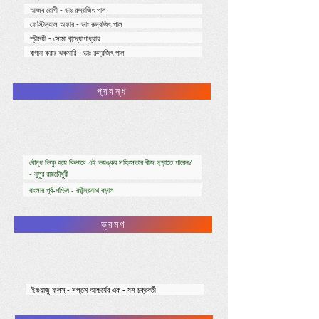
আজব রোগী - ডাঃ রুদ্রজিৎ পাল
ফেস্টিভ্যাল অফার - ডাঃ রুদ্রজিৎ পাল
শ্রীময়ী - সোমা বান্দ্যোপাধ্যায়
বাগান করার ঝকমারি - ডাঃ রুদ্রজিৎ পাল
প্রবন্ধ
বৌদ্ধ ভিক্ষু হয়ে কিভাবে এই ভয়ঙ্কর সহিংসতার বীজ ছড়াতে পারেন?
- নূপুর রায়চৌধুরী
বাংলার পূর্ব-পশ্চিম - রথীন্দ্রনাথ বড়াল
ভ্রমণ
ইগুয়াজু ফলস্ -
সপ্তম আশ্চর্যের এক -
যশ চক্রবর্তী