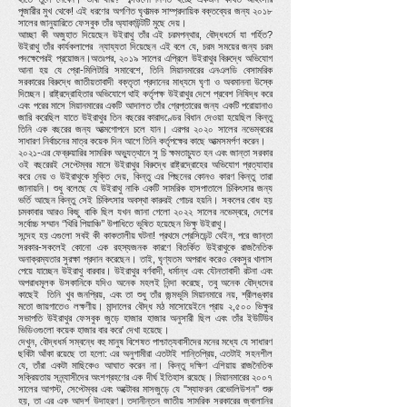
পূজারীর মুখ থেকে! এই ধরণের অগণিত ঘৃণাত্মক সাম্প্রদায়িক বক্তব্যের জন্য ২০১৮
সালের জানুয়ারিতে ফেসবুক তাঁর অ্যাকাউন্টটি মুছে দেয়।
আচ্ছা কী অজুহাত দিয়েছেন উইরাথু তাঁর এই চরমপন্থার, বৌদ্ধধর্মে যা গর্হিত?
উইরাথু তাঁর কার্যকলাপের ন্যায্যতা দিয়েছেন এই বলে যে, চরম সময়ের জন্য চরম
পদক্ষেপেরই প্রয়োজন।অতঃপর, ২০১৯ সালের এপ্রিলে উইরাথুর বিরুদ্ধে অভিযোগ
আনা হয় যে প্রো-মিলিটারি সমাবেশে, তিনি মিয়ানমারের এনএলডি বেসামরিক
সরকারের বিরুদ্ধে জাতীয়তাবাদী বক্তৃতা প্রদানের মাধ্যমে ঘৃণা ও অবমাননা উস্কে
দিচ্ছেন। রাষ্ট্রদ্রোহিতার অভিযোগে থাই কর্তৃপক্ষ উইরাথুর দেশে প্রবেশ নিষিদ্ধ করে
এবং পরের মাসে মিয়ানমারের একটি আদালত তাঁর গ্রেপ্তারের জন্য একটি পরোয়ানাও
জারি করেছিল যাতে উইরাথুর তিন বছরের কারাদণ্ডের বিধান দেওয়া হয়েছিল কিন্তু
তিনি এক বছরের জন্য আত্মগোপনে চলে যান। এরপর ২০২০ সালের নভেম্বরের
সাধারণ নির্বাচনের মাত্র কয়েক দিন আগে তিনি কর্তৃপক্ষের কাছে আত্মসমর্পণ করেন।
২০২১-এর ফেব্রুয়ারির সামরিক অভ্যুত্থানে সু চি ক্ষমতাচ্যুত হন এবং জান্তা সরকার
ওই বছরেরই সেপ্টেম্বর মাসে উইরাথুর বিরুদ্ধে রাষ্ট্রদ্রোহের অভিযোগ প্রত্যাহার
করে নেয় ও উইরাথুকে মুক্তি দেয়, কিন্তু এর পিছনের কোনও কারণ কিন্তু তারা
জানায়নি। শুধু বলেছে যে উইরাথু নাকি একটি সামরিক হাসপাতালে চিকিৎসার জন্য
ভর্তি আছেন কিন্তু সেই চিকিৎসার অবস্থা কারুরই গোচর হয়নি। সকলের বোধ হয়
চমকাবার আরও কিছু বাকি ছিল যখন জানা গেলো ২০২২ সালের নভেম্বরে, দেশের
সর্বোচ্চ সম্মান ‘’থিরি পিয়াঞ্চি’’ উপাধিতে ভূষিত হয়েছেন ভিক্ষু উইরাথু।
সন্দেহ হয় এগুলো সবই কী কাকতালীয় ঘটনা! প্রথমে প্রেসিডেন্ট থেইন, পরে জান্তা
সরকার-সকলেই কোনো এক রহস্যজনক কারণে বিতর্কিত উইরাথুকে রাজনৈতিক
অনাক্রম্যতার সুরক্ষা প্রদান করেছেন। তাই, ঘৃণ্যতম অপরাধ করেও বেকসুর খালাস
পেয়ে যাচ্ছেন উইরাথু বারবার। উইরাথুর বর্ণবাদী, ধর্মান্ধ এবং যৌনতাবাদী রটনা এবং
অপরাধমূলক উসকানিকে যদিও অনেক মহলই নিন্দা করেছে, তবু অনেক বৌদ্ধদের
কাছেই তিনি খুব জনপ্রিয়, এবং তা শুধু তাঁর জন্মভূমি মিয়ানমারে নয়, শ্রীলঙ্কার
মতো জায়গাতেও লক্ষণীয়। মান্দালের বৌদ্ধ মঠ মাসোয়েইনে প্রায় ২,৫০০ ভিক্ষুর
সভাপতি উইরাথুর ফেসবুক জুড়ে হাজার হাজার অনুসারী ছিল এবং তাঁর ইউটিউব
ভিডিওগুলো কয়েক হাজার বার করে' দেখা হয়েছে।
দেখুন, বৌদ্ধধর্ম সম্বন্ধে বহু মানুষ বিশেষত পাশ্চাত্যবাসীদের মনের মধ্যে যে সাধারণ
ছবিটা আঁকা রয়েছে তা হলো: এর অনুগামীরা এতটাই শান্তিপ্রিয়, এতটাই সহনশীল
যে, তাঁরা একটা মাছিকেও আঘাত করেন না। কিন্তু দক্ষিণ এশিয়ায় রাজনৈতিক
সক্রিয়তায় সন্ন্যাসীদের অংশগ্রহণের এক দীর্ঘ ইতিহাস রয়েছে। মিয়ানমারের ২০০৭
সালের আগস্ট, সেপ্টেম্বর এবং অক্টোবর মাসজুড়ে যে ''স্যাফরন রেভোলিউশন'' শুরু
হয়, তা এর এক আদর্শ উদাহরণ। তদানীন্তন জাতীয় সামরিক সরকারের জ্বালানির