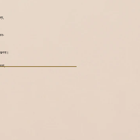
্য,
বন-
কল্পনা।
ভরা,
া
ম