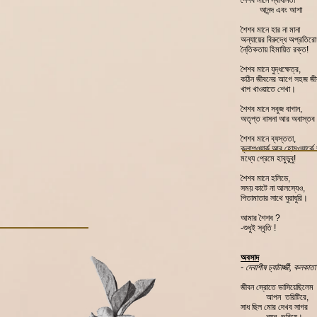
শৈশব মানে স্বাধীনতা
আনন্দ এবং আশা
শৈশব মানে হার না মানা
অন্যায়ের বিরুদ্ধে অপ্রতিরোধ
নৈ্তিকতায় হিমায়িত রক্ত!
শৈশব মানে যুদ্ধক্ষেত্র,
কঠিন জীবনের আগে সহজ জী
খাপ খাওয়াতে শেখা।
শৈশব মানে সবুজ বাগান,
অতৃপ্ত বাসনা আর অবাস্তব 
শৈশব মানে ব্যস্ততা,
ক্লাশওয়ার্ক আর হোমওয়ার্কে 
মধ্যে প্রেমে হাবুডুবু!
শৈশব মানে হলিডে,
সময় কাটে না আলস্যেও,
পিতামাতার সাথে ঘুরাঘুরি।
আমার শৈশব ?
-শুধুই স্বৃতি !
অবসাদ
-
দেবাশীষ চ্যাটার্জ্জী, কলকাত
জীবন স্রোতে ভাসিয়েছিলে
আপন তরিটিরে,
সাধ ছিল মোর দেখব সাগর