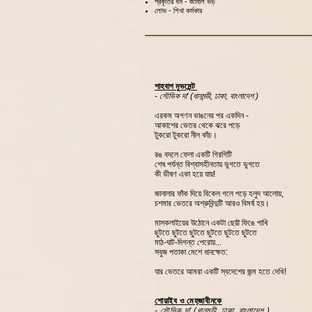
প্রকৃতির ধর্ম - জামাল ভড়
লোভ - শিখা কর্মকার
শাহবাগ মুভমেন্ট
- সৌভিক দা' (ধানমন্ডী, ঢাকা, বাংলাদেশ )
এরকম অগণন ভাঙনের পর একদিন -
আকাশের ভেতর থেকে ঝরে পড়ে
টুকরো টুকরো নীল কাঁচ।
রঙ বদলে ফেলা একটি গিরগিটি
শেষ পর্যন্ত বিশ্বাসহীনতায় ভুগতে ভুগতে
কী ভীষণ একা হয়ে যায়!
জানালার ফাঁক দিয়ে বিকেল গলে পড়ে হলুদ আলোয়,
চশমার ভেতরে অশ্রুবিন্দুটি আরও বিমর্ষ হয়।
মাসকলাইয়ের উঠোনে একটা ছোট্ট ফিঙে পাখি
ছুটতে ছুটতে ছুটতে ছুটতে ছুটতে ছুটতে
মাঠ-ঘাট-দিগন্ত পেরোয়...
সবুজ পতাকা মেশে ধানক্ষেত:
যার ভেতরে আমরা একটি স্বদেশের জন্ম হতে দেখি!
শোয়াইব ও মেহ্‌জাবীনকে
- সৌভিক দা' (ধানমন্ডী, ঢাকা, বাংলাদেশ )