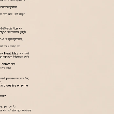
ঙের খাম খেয়ালি ওড়নাগুলো
 আমাকে ছুঁয়েছিল
ক্তি মানে আরও বেশী কিছু?
বর্ণনা দিল তার পীঠের ঘাম
style যেন বাতাসের খুনসুটি
যাম-এ সে ভুবন ভুলিয়েছে,
্ছেরা আরও অবাধ্য হত
রম – Heat, May যখন অতিষ্ঠ
omanticism শিখিয়েছিল যথেষ্ট
celebrate করে
রান্ত জ্বরে
নাকি ধন্দ বাড়ায় অবচেতন ইচ্ছা
e,
 মনের digestive enzyme
–
াসনা?
ণ রেখা দেখা দিল
লার ঘাম, তুই রাবণ হলে আমি রাম'