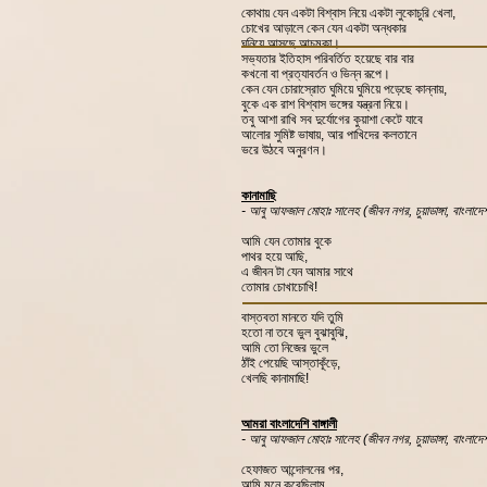
কোথায় যেন একটা বিশ্বাস নিয়ে একটা লুকোচুরি খেলা,
চোখের আড়ালে কেন যেন একটা অন্ধকার
ঘনিয়ে আসছে আচমকা।
সভ্যতার ইতিহাস পরিবর্তিত হয়েছে বার বার
কখনো বা প্রত্যাবর্তন ও ভিন্ন রূপে।
কেন যেন চোরাস্রোত ঘুমিয়ে ঘুমিয়ে পড়েছে কান্নায়,
বুকে এক রাশ বিশ্বাস ভঙ্গের যন্ত্রনা নিয়ে।
তবু আশা রাখি সব দুর্যোগের কুয়াশা কেটে যাবে
আলোর সুমিষ্ট ভাষায়, আর পাখিদের কলতানে
ভরে উঠবে অনুরণন।
কানামাছি
- আবু আফজাল মোহাঃ সালেহ (জীবন নগর, চুয়াডাঙ্গা, বাংলাদে
আমি যেন তোমার বুকে
পাথর হয়ে আছি,
এ জীবন টা যেন আমার সাথে
তোমার চোখাচোখি!
বাস্তবতা মানতে যদি তুমি
হতো না তবে ভুল বুঝাবুঝি,
আমি তো নিজের ভুলে
ঠাঁই পেয়েছি আস্তাকূঁড়ে,
খেলছি কানামাছি!
আমরা বাংলাদেশি বাঙ্গালী
- আবু আফজাল মোহাঃ সালেহ (জীবন নগর, চুয়াডাঙ্গা, বাংলাদে
হেফাজত আন্দোলনের পর,
আমি মনে করেছিলাম