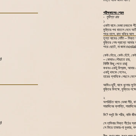
টান্‌তে থাকি জীবন ঘানি।
গ্রীষ্মকালের প্রেম
- সুদীপ্ত রায়
১
একটা ঘামে ভেজা চকচকে পী
মুক্তির পথ বাতলে দেবে অত
শহর হাসে, রাত ঘনিয়ে আস
তৃপ্ত ঘামের ফোঁটা – সিক্ত
যুক্তির শেষ প্রান্তে আমার অ
শহর ছোটে, না জানা nosta
কেউ দৌরে, কেউ হেঁটে, কেউ
শ)
– কোথাও পৌছাতে চায়,
নির্দিষ্ট কিছু পেতে চায়|
কখনও একটু বিশ্রাম, আবার
একটু থমকে গেলেও,
হারের গ্লানিকে পেছনে ফেল
আমিও ছুটি, ঘামে ধুলোয় লুটো
যুক্তির বিপক্ষে, মুক্তির লক্ষে
২
অপরিচিত ঘামে ভেজা পীঠ, কবি
সারাদিনের ক্লান্তি, সারাদিন
কি? শুধুই কি শরীর, নাকি জ
শ)
সে হাসিনার সিক্ত পীঠের স্
সে ফিরে তাকায়-না বুধবার, শ