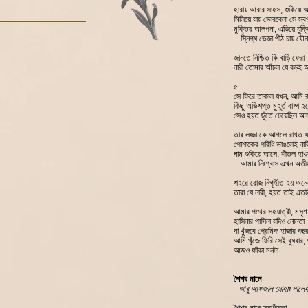
হারায় আবার সাহস, শুকিয়ে 
মিলিয়ে যায় ভোরবেলা সে স্ব
মুক্তির আলপনা, এড়িয়ে যুক্
– স্নিগ্ধ ভেজা পীঠ চায় যৌ
জানতে নিশ্চিত কি বাড়ি ফেরা
নারী তোমার আঁচল যে বড়ই 
৫
সে ফিরে তাকাল যখন, আমি র
কিছু অভিশপ্ত মুহূর্ত বাষ্প হ
সেও হয়ত ছুঁতে চেয়েছিল আ
তার লজ্জা কে আগলে রাখত যদ
পোশাকের পরিধি ভাঙলেই না
ঘাম শুকিয়ে আসে, শীতল হাওয়
– আমার নিঃশ্বাস এখন অত
শহরে রোজ নিগৃহীত হয় অনেক
তারা যে নারী, হয়ত তাই এত
আমার পথের সহযাত্রী, মসৃণ
হাসিনার পাসিনা যদিও নোনতা
যা খুঁজবে প্রেমিক হাজার বছ
আমি খুঁজে ফিরি সেই বুধবার, 
আজও ফাঁকা মনটা
শৈশব মানে
- আবু আফজাল মোহাঃ সালে