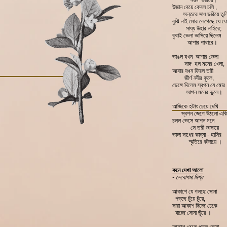
নয়ন ভরিয়ে।
উজান বেয়ে কেবল চলি ,
অন্তরে সাধ ভরিয়ে তুল
বুঝি নাই মোর লেগেছে যে
সাধ্য উহার নাহিরে;
বৃথাই ভেলা ভাসিয়ে ছিলেম
আশার পাথারে।
ভাঙল যখন আশার ভেলা
সাঙ্গ হল মনের খেলা,
আবার যখন ফিরল তরী
জীর্ণ নদীর কুলে,
ভেঙ্গে দিলেম স্বপন যে মোর
আপন মনের ভুলে।
আজিকে হটাৎ চেয়ে দেখি
স্বপন জেগে উঠলো এক
চলল ভেসে আপন মনে
সে তরী ভাসায়ে
ভাঙ্গা সাধের কান্না - হাসির
স্মৃতিরে কাঁদায়ে ।
কনে দেখা আলো
- দেবোপমা মিশ্র
আকাশে যে গলছে সোনা
পড়ছে চুঁয়ে চুঁয়ে,
সারা আকাশ দিচ্ছে ঢেকে
যাচ্ছে সোনা ছুঁয়ে ।