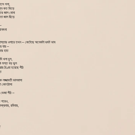
আসে গলা,
প্ন কত ভিড়ে
তির জাল বোনা
নতা জাল ছিড়ে
 –
আনমনা
াস্তার ওপারে তখন – কেটেছে অনেকটা গুমট ভাব
য়ে যায় –
মার হাত
ি খলা চুল,
কি মস্ত বড় ভুল
ায় ঠাণ্ডা হয়েছে পীঠ
ীত
 লজ্জাবতী ভালবাসা
টা কোণঠাসা
 ভেজা পীঠ –
র পরেও,
শুক্রবার, রবিবার,
হ