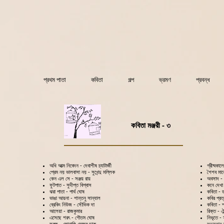
প্রথম পাতা
কবিতা
গল্প
ভ্রমণ
প্রবন্ধ
কবিতা মঞ্জরী - ৩
অধি আত্ম নিবেদন - দেবাশীষ চ্যাটার্জী
গ্রীষ্মকাল
প্রেম নয় ভালবাসা নয় - সুখেন্দু মল্লিক
শৈশব মা
কেন এল সে - সঞ্জয় রায়
অবসাদ - 
ফুটপাত - সুদীপ্ত বিশ্বাস
কনে দেখা
ঝরা পাতা - পার্থ ঘোষ
কবিতা - ড
ভাঙা আয়না - শান্তনু সান্যাল
কবির প্রত্
ব্রেকিং নিউজ - সৌভিক দা
কবিতা - শ
আলেয়া - রাজকুমার
রিক্ত - ঐন্
এসেছে শরৎ - গৌতম ঘোষ
নিভৃতে -