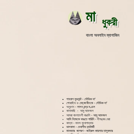
মা
ধুকরী
বাংলা অনলাইন ম্যাগাজিন
শাহবাগ মুভমেন্ট - সৌভিক দা'
শোয়াইব ও মেহ্‌জাবীনকে
- সৌভিক দা'
অনুরণন
- লালন চন্দ্র মণ্ডল
কানামাছি
-
আবু আফজল
আমরা বাংলাদেশী বাঙালি
- আবু আফজল
আমি নিজেকে ভাঙতে পারিনি -
দীপঙ্কর বেরা
কান্না - মানস মুখোপাধ্যায়
ভালবাসা - দেবাশীষ চ্যাটার্জী
মানবতার জাগরণ - জহিরুল কায়সার তালুকদার