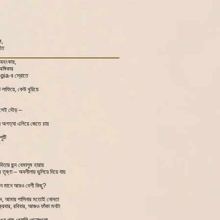
ঠ,
ীত
 অহংকার,
ঙ্গিকার
lgia-র স্রোতে
 লাফিয়ে, কেউ খুরিয়ে
 সেই দৌড় –
ে অগত্যা এগিয়ে জেতে চায়
পুটি
তার ছন্দ বেমালুম হারায়
ের তৃষ্ণা – অবলীলায় ভুলিয়ে দিয়ে যায়
ীবন মানে আরও বেশী কিছু?
বাদ, আমার পাসিনার মতোই নোনতা
ুক্রবার, রবিবার, আজও ফাঁকা মনটা