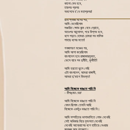
কালো মেঘ হবে,
তারপর প্রলয়
অবশেষে হ’বে মহাপ্রলয়!
রানা প্লাজা ধসের পর,
আমি ভেবেছিলাম
সঞ্চয়িত ক্ষোভ জন্ম নেবে দ্রোহে,
অতঃপর আন্দোলন, পরে বিপ্লব হবে,
ধসে পড়বে হোমরা চোমরা সব মালিক
পাহাড় ধসের মতো!
গনজাগরণ মঞ্চের পর,
আমি আশা করেছিলাম
বাংলাদেশ হবে রাজাকারমুক্ত,
ভেসে যাবে সব দুর্নীতি, কূকীর্তি!
আমি হয়তো ভুলে গেছি
এটা বাংলাদেশ, আমরা বাঙ্গালী,
আমরা দু’ভাগে বিভক্ত!
আমি নিজেকে ভাঙতে পারি নি
- দীপঙ্কর বেরা
আমি নিজেকে ভাঙতে পারি নি
যেমন ছিলাম তেমনি আছি
নিজেকে একটুও ভাঙতে পারি নি।
আমি সম্পত্তির ভাগাভাগিতে লোভ দেখেছি
সেই অধিকার নিয়ে নৃশংসতা দেখেছি
দেখেছি আক্রোশের বশে হাতিয়ে নেওয়ার
ষড়যন্ত্র আর শত্রুতা।