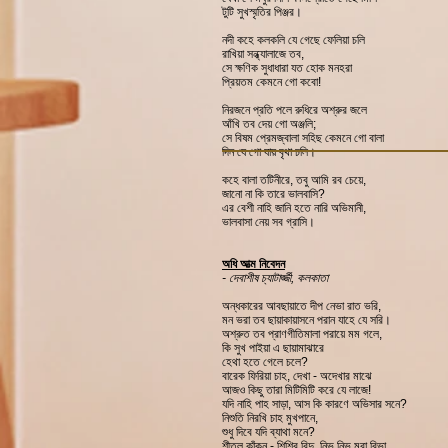
টুটি সুখস্মৃতির পিঞ্জর।
নদী কহে কলকলি যে গেছে ফেলিয়া চলি
রাখিয়া সন্ধ্যালাজে তব,
সে ক্ষণিক সুধাধারা যত হোক মনহরা
প্রিয়তম কেমনে গো কবো!
নিরজনে প্রতি পলে রুধিরে অশ্রুর জলে
আঁখি তব দেয় গো অঞ্জলি;
সে বিষম প্রেমজ্বালা সহিছ কেমনে গো বালা
দিন যে গো যায় বৃথা চলি।
কহে বালা তটিনীরে, তবু আমি রব চেয়ে,
জানো না কি তারে ভালবাসি?
এর বেশী নাহি জানি হতে নারি অভিমানী,
ভালবাসা নেয় সব গ্রাসি।
অধি আত্ম নিবেদন
-
দেবাশীষ চ্যাটার্জ্জী, কলকাতা
অন্ধকারের আবছায়াতে দীপ নেভা রাত ভরি,
মন ভরা তব ছায়াকায়াসনে পরান যাহে যে সরি।
অশ্রুত তব প্রাণগীতিমালা পরায়ে মম গলে,
কি সুখ পাইয়া এ ছায়ামাঝারে
হেথা হতে গেলে চলে?
বারেক ফিরিয়া চাহ, দেখা - অদেখার মাঝে
আজও কিছু তারা মিটিমিটি করে যে লাজে!
যদি নাহি পাহ সাড়া, আস কি কারণে অভিসার সনে?
নিশুতি নিরখি চাহ মুখপানে,
শুধু দিবে যদি ব্যাথা মনে?
শীতল কাঁকন - শিশির বিন্দু, নিভু নিভু মরা বিভা,