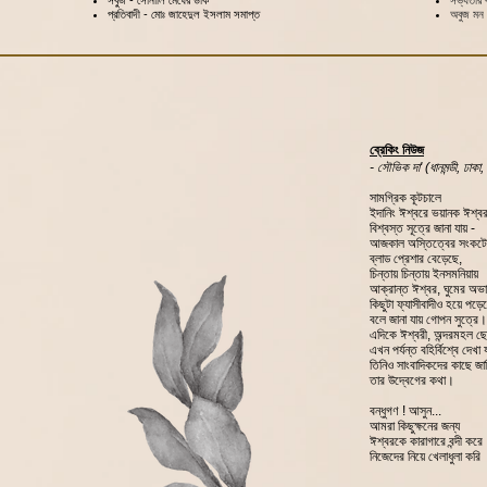
সবু্‌জ - সোনালি মেঘের ডাক
সভ্যতার ক
প্রতিবাদী - মোঃ জাহেদুল ইসলাম সমাপ্ত
অবুজ মন 
ব্রেকিং নিউজ
- সৌভিক দা' (ধানমন্ডী, ঢাকা,
সামগ্রিক কূটচালে
ইদানিং ঈশ্বরে ভয়ানক ঈশ্বর
বিশ্বস্ত সূত্রে জানা যায় -
আজকাল অস্তিত্বের সংকটে
ব্লাড প্রেশার বেড়েছে,
চিন্তায় চিন্তায় ইনসমনিয়ায়
আক্রান্ত ঈশ্বর, ঘুমের অভ
কিছুটা ফ্যাসীবাদীও হয়ে পড়ে
বলে জানা যায় গোপন সুত্রে।
এদিকে ঈশ্বরী, অন্দরমহল ছ
এখন পর্যন্ত বহির্বিশ্বে দেখা 
তিনিও সাংবাদিকদের কাছে জা
তার উদ্বেগের কথা।
বন্ধুগণ ! আসুন...
আমরা কিছুক্ষনের জন্য
ঈশ্বরকে কারাগারে বন্দী করে
নিজেদের নিয়ে খেলাধুলা কর