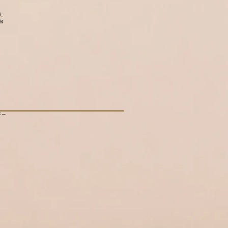
ি,
 ঘোর
ি –