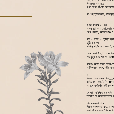
নীল, কখন লাল, কখন ধুসর র
বিকেলের অজুহাতে,
কখন দমকা হাওয়ার আশকারায়
কি? শুধুই কি শরীর, নাকি মু
৩
একটা রূপকথায় মোড়া,
অনিশ্চয়তা দিয়ে ঘেরা সুন্দরির 
শহর গুটিসুটি, অস্থির hair-
বাস-এ, ট্রাম-এ, ব্যাস্ত জ্
জুড়িয়েছে ক্ষত
জানি মুখোমুখি হলে তার, ইচ
ঘামে ভেজা পীঠ, Hot – গ
তার যুদ্ধ করার ক্ষমতা - r
রাজপথ আবার নির্জন জীবন 
আমিও ঘামে স্নান, শরীর আক্
৪
চাঁদের আলো কখন আবছা, ছন্দ 
কবিতায় ছন্দ মানেই কি crim
আসলে অপরিণত সুখী ছড়া
সে নারী, অনিশ্চিত তার বাড়ি 
তাবোলে কি অবহেলিত হবে ব
সাদা কখন কালো –
সিক্ত পোশাকের আড়ালে লক্ষ
দুঃসাহসী মন বলে, 'থাম – গ