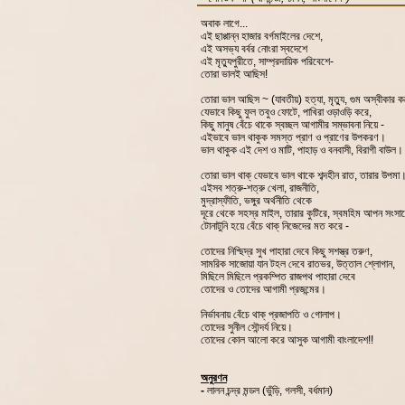
অবাক লাগে...
এই ছাপ্পান্ন হাজার বর্গমাইলের দেশে,
এই অসভ্য বর্বর নোংরা স্বদেশে
এই মৃত্যুপুরীতে, সাম্প্রদায়িক পরিবেশে-
তোরা ভালই আছিস!
তোরা ভাল আছিস ~ (যাবতীয়) হত্যা, মৃত্যু, গুম অস্বীকার ক
যেভাবে কিছু ফুল তবুও ফোটে, পাখিরা ওড়াওড়ি করে,
কিছু মানুষ বেঁচে থাকে স্বচ্ছল আগামীর সম্ভাবনা নিয়ে -
এইভাবে ভাল থাকুক সমস্ত প্রাণ ও প্রাণের উপকরণ।
ভাল থাকুক এই দেশ ও মাটি, পাহাড় ও বনবাসী, বিরাগী বাউল।
তোরা ভাল থাক্‌ যেভাবে ভাল থাকে শব্দহীন রাত, তারার উপমা
এইসব শত্রু-শত্রু খেলা, রাজনীতি,
মুদ্রাস্ফীতি, ভঙ্গুর অর্থনীতি থেকে
দূরে থেকে সহস্র মাইল, তারার কুটিরে, স্বমহিম আপন সংসা
টোনাটুনি হয়ে বেঁচে থাক্‌ নিজেদের মত করে -
তোদের নিশ্ছিদ্র সুখ পাহারা দেবে কিছু সশস্ত্র তরুণ,
সামরিক সাজোয়া যান টহল দেবে রাতভর, উত্তাল শ্লোগান,
মিছিলে মিছিলে প্রকম্পিত রাজপথ পাহারা দেবে
তোদের ও তোদের আগামী প্রজন্মের।
নির্ভাবনায় বেঁচে থাক্‌ প্রজাপতি ও গোলাপ।
তোদের সুনীল সৌন্দর্য নিয়ে।
তোদের কোল আলো করে আসুক আগামী বাংলাদেশ!!
অনুরণন
-
লালন চন্দ্র মন্ডল (ভুঁড়ি, গলসী, বর্ধমান)