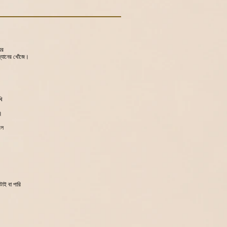
ের
দ্যানের খোঁজে।
খি
।
লে
াই বা পারি