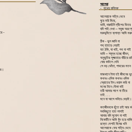
আলেয়া
- সুখেন্দু মল্লিক
আলেয়াকে সত্যি ভেবে
ঘুরে মরি মিছে,
ভাবি, দারুচিনি দ্বীপের ভিতর
যদি পাই দেখা – সবুজ অরণ্য
রে -
মরুভূমিতে ক্লান্ত আমি মরূ
ঠিক - ভুল জানি না
পথ্‌ হাতড়ে বেড়াই
যত ঠকি, ঘা খাই, পথ না পাই
ভাবি – সমৃদ্ধ হচ্ছে জীবন,
।
অনুভুতির সূক্ষ্মতারে বাঁচিয়ে রা
ঘোর কাটলে দেখি
সে বড় ভোঁতা, পাথরের মতন
রে।
মাঝখানে টানা হই জীবনের ভু
কখনও এদিক কখনও ওদিক
স্রোতের টান খেয়াল করি না
মনের টানে নৌকা বাই
তরী আমার লাগে না তীরে
তাই . . .
মনে যা আসে শুনিয়ে বেড়াই।
কতজীবনকে ছুঁতে চাই আর কট
সবকিছুতে হাত লাগাই
আবার যদি সুযোগ না পাই
নিকোটিনে আমি বুঁদ হয়ে থাকি
রক্তে মেশাই বিষের খনি
আলেয়াকে ফের সত্যি ভেবে