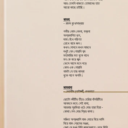
আর তেমনি থাকতে তোমাদের হাত
আরো কাছে চাইছি।
কান্না
- মানস মুখোপাধ্যায়
গভীর কোন বেদনা, যন্রনা
অপ্রকাশিত ছল,
দানা বেঁধে পরিণত
চোখে নামে জল।
কখন গোপনে কখন সামনে
শুধুই যেন গোয়ানি শব্দ
মহামারির মত বুকে বাধে
মন কে করে জব্দ
ভেসে আসে মনে পড়ে
কোন এক গোয়ানি
নামটা যে তার কান্না
বুকে লাগে অশনি।
ভালবাসা
-
দেবাশীষ চ্যাটার্জ্জী, কলকাতা
ছোটো নদীটির তীরে হেরিয়া বাঁশরিটিরে
আনমনে কহে সেই বালা,
আরবার সুরভিয়া ওঠে মোর হারা হিয়া -
কোথা গেল মোর প্রিয় কালা।
সঞ্চিত অশ্রুরাশি যাক মোরে নিয়ে ভাসি
নিয়ে যাক প্রেমের মঞ্জর,
যেথা সে মধুর নিশি কালস্রোতে গেছে মিশি