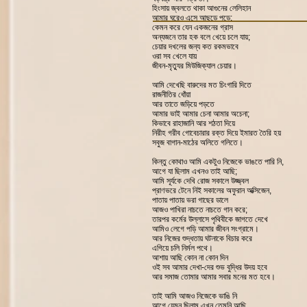
হিংসায় জ্বলতে থাকা আগুনের লেলিহান
আমার ঘরেও এসে আছড়ে পড়ে;
কেমন করে যেন একজনের গ্রাস
অন্যজনে তার হক বলে খেয়ে চলে যায়;
চেয়ার দখলের জন্য কত রকমভাবে
ওরা সব খেলে যায়
জীবন-মৃত্যুর মিউজিক্যাল চেয়ার।
আমি দেখেছি বারুদের মত চিংগারি দিতে
রাজনীতির ধোঁয়া
আর তাতে জড়িয়ে পড়তে
আমার ভাই আমার চেনা আমার অচেনা;
কিভাবে রাহাজানি আর শঠতা দিয়ে
নিরীহ গরীব গোবেচারার রক্ত দিয়ে ইমারত তৈরি হয়
সবুজ বাগান-মাঠের অলিতে গলিতে।
কিন্তু কোথাও আমি একটুও নিজেকে ভাঙতে পারি নি,
আগে যা ছিলাম এখনও তাই আছি;
আমি সূর্যকে দেখি রোজ সকালে উজ্জ্বল
প্রাণভরে টেনে নিই সকালের অফুরান অক্সিজেন,
পাতায় পাতায় ভরা গাছের ডালে
আজও পাখিরা নাচতে নাচতে গান করে;
তারপর কর্মের উল্লাসে পৃথিবীকে জাগতে দেখে
আমিও লেগে পড়ি আমার জীবন সংগ্রামে।
আর নিজের শুদ্ধতায় ঘটনাকে বিচার করে
এগিয়ে চলি নির্মল পথে।
আশায় আছি কোন না কোন দিন
ওই সব আমার দেখা-দের শুভ বুদ্ধির উদয় হবে
আর সমাজ তোমার আমার সবার মনের মত হবে।
তাই আমি আজও নিজেকে ভাঙি নি
আগে যেমন ছিলাম এখন তেমনি আছি