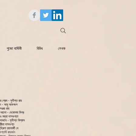
পুজো বার্ষিকী
বিবিধ
লেখক
ের প্রেম - সুদীপ্ত রায়
নে - আবু আফজল
সঞ্জয় রায়
 আলো - দেবোপমা মিশ্র
ঃ মহুয়া দাশগুপ্তা
যাবর্তন - সুদীপ্ত বিশ্বাস
্রীয়া দাসগুপ্ত
দ্রিলা ব‍্যানার্জী দে
সপ্তর্ষি রায়বর্ধন